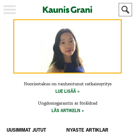
KAUPUNKI
STADEN
AJANKOHTAISTA
AKTUELLT
URHEILU
IDROTT
KULTTUURI
KULTUR
HISTORIA
HISTORIA
YLEINEN
ALLMÄN
FÖR
Nuorisotakuu on vanhentunut ratkaisuyritys
MAINOSTAJILLE
ANNONSÖRER
LUE LISÄÄ
Ungdomsgarantin är föråldrad
LÄS ARTIKELN
UUSIMMAT JUTUT
NYASTE ARTIKLAR