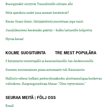
Bussipysäkit siirtyvät Tunnelitielle siltojen alle
Mitä ajatuksia uudet juna-asemat herättävät?
Kesän Grani-ilmiö: Jättijäätelöitä jonotetaan jopa tunti
Junaliikenteen kesätauko päättyi – kulku laitureille helpottui
Hyvää kesää!
KOLME SUOSITUINTA
TRE MEST POPULÄRA
5 kysymystä toimittajalle ja kauniaislaiselle Jan Anderssonille
Suomen ensimmäinen pizza-automaatti tuli Kauniaisiin
Hallinto-oikeus hylkäsi perheryhmäkodin aloittamislupaa koskevan
valituksen. Kaupunginjohtaja Masar: “Olen tyytyväinen.”
SEURAA MEITÄ | FÖLJ OSS
Email