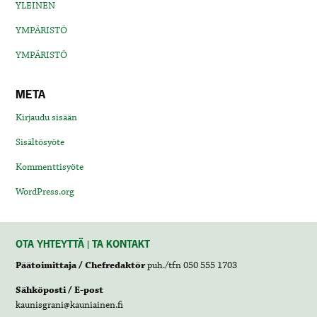
YLEINEN
YMPÄRISTÖ
YMPÄRISTÖ
META
Kirjaudu sisään
Sisältösyöte
Kommenttisyöte
WordPress.org
OTA YHTEYTTÄ | TA KONTAKT
Päätoimittaja / Chefredaktör
puh./tfn 050 555 1703
Sähköposti / E-post
kaunisgrani@kauniainen.fi