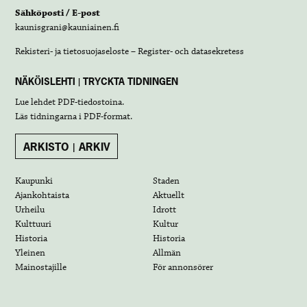
Sähköposti / E-post
kaunisgrani@kauniainen.fi
Rekisteri- ja tietosuojaseloste – Register- och datasekretess
NÄKÖISLEHTI | TRYCKTA TIDNINGEN
Lue lehdet
PDF-tiedostoina
.
Läs tidningarna i
PDF-format
.
ARKISTO | ARKIV
Kaupunki
Staden
Ajankohtaista
Aktuellt
Urheilu
Idrott
Kulttuuri
Kultur
Historia
Historia
Yleinen
Allmän
Mainostajille
För annonsörer