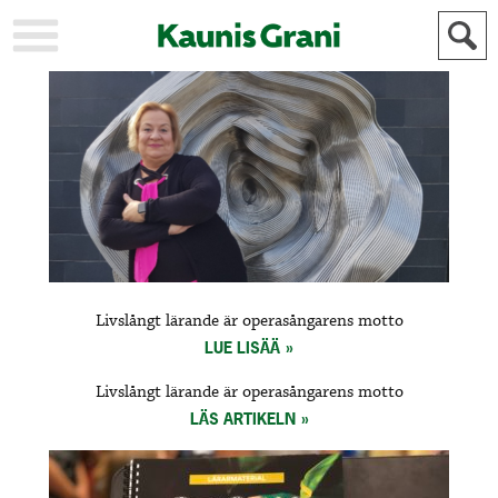
KAUPUNKI
STADEN
AJANKOHTAISTA
AKTUELLT
URHEILU
IDROTT
KULTTUURI
KULTUR
HISTORIA
HISTORIA
YLEINEN
ALLMÄN
FÖR
Livslångt lärande är operasångarens motto
MAINOSTAJILLE
ANNONSÖRER
LUE LISÄÄ
Livslångt lärande är operasångarens motto
LÄS ARTIKELN