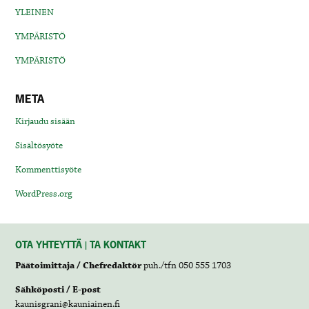
YLEINEN
YMPÄRISTÖ
YMPÄRISTÖ
META
Kirjaudu sisään
Sisältösyöte
Kommenttisyöte
WordPress.org
OTA YHTEYTTÄ | TA KONTAKT
Päätoimittaja / Chefredaktör
puh./tfn 050 555 1703
Sähköposti / E-post
kaunisgrani@kauniainen.fi