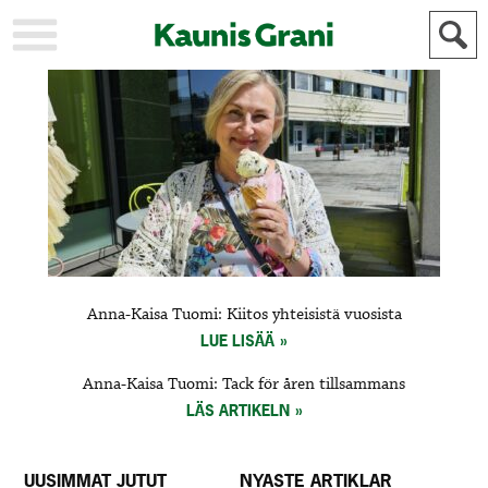
KAUPUNKI
STADEN
AJANKOHTAISTA
AKTUELLT
URHEILU
IDROTT
KULTTUURI
KULTUR
HISTORIA
HISTORIA
YLEINEN
ALLMÄN
FÖR
Anna-Kaisa Tuomi: Kiitos yhteisistä vuosista
MAINOSTAJILLE
ANNONSÖRER
LUE LISÄÄ
Anna-Kaisa Tuomi: Tack för åren tillsammans
LÄS ARTIKELN
UUSIMMAT JUTUT
NYASTE ARTIKLAR