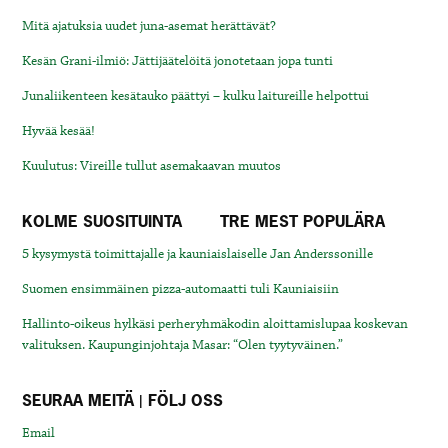
Mitä ajatuksia uudet juna-asemat herättävät?
Kesän Grani-ilmiö: Jättijäätelöitä jonotetaan jopa tunti
Junaliikenteen kesätauko päättyi – kulku laitureille helpottui
Hyvää kesää!
Kuulutus: Vireille tullut asemakaavan muutos
KOLME SUOSITUINTA
TRE MEST POPULÄRA
5 kysymystä toimittajalle ja kauniaislaiselle Jan Anderssonille
Suomen ensimmäinen pizza-automaatti tuli Kauniaisiin
Hallinto-oikeus hylkäsi perheryhmäkodin aloittamislupaa koskevan
valituksen. Kaupunginjohtaja Masar: “Olen tyytyväinen.”
SEURAA MEITÄ | FÖLJ OSS
Email