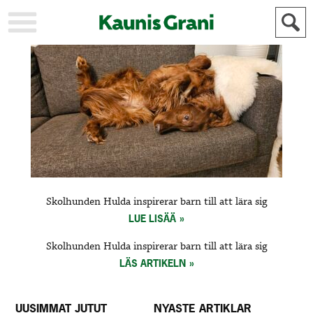
KAUPUNKI
STADEN
AJANKOHTAISTA
AKTUELLT
URHEILU
IDROTT
KULTTUURI
KULTUR
HISTORIA
HISTORIA
YLEINEN
ALLMÄN
FÖR
Skolhunden Hulda inspirerar barn till att lära sig
MAINOSTAJILLE
ANNONSÖRER
LUE LISÄÄ
Skolhunden Hulda inspirerar barn till att lära sig
LÄS ARTIKELN
UUSIMMAT JUTUT
NYASTE ARTIKLAR