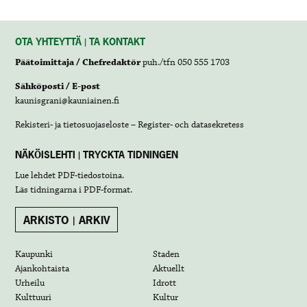
OTA YHTEYTTÄ | TA KONTAKT
Päätoimittaja / Chefredaktör
puh./tfn 050 555 1703
Sähköposti / E-post
kaunisgrani@kauniainen.fi
Rekisteri- ja tietosuojaseloste – Register- och datasekretess
NÄKÖISLEHTI | TRYCKTA TIDNINGEN
Lue lehdet
PDF-tiedostoina
.
Läs tidningarna i
PDF-format
.
ARKISTO | ARKIV
Kaupunki
Staden
Ajankohtaista
Aktuellt
Urheilu
Idrott
Kulttuuri
Kultur