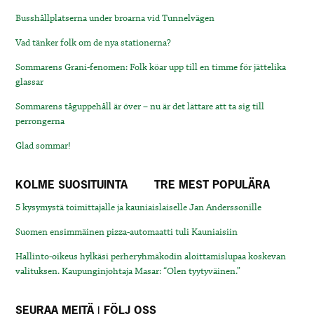
Busshållplatserna under broarna vid Tunnelvägen
Vad tänker folk om de nya stationerna?
Sommarens Grani-fenomen: Folk köar upp till en timme för jättelika
glassar
Sommarens tåguppehåll är över – nu är det lättare att ta sig till
perrongerna
Glad sommar!
KOLME SUOSITUINTA
TRE MEST POPULÄRA
5 kysymystä toimittajalle ja kauniaislaiselle Jan Anderssonille
Suomen ensimmäinen pizza-automaatti tuli Kauniaisiin
Hallinto-oikeus hylkäsi perheryhmäkodin aloittamislupaa koskevan
valituksen. Kaupunginjohtaja Masar: “Olen tyytyväinen.”
SEURAA MEITÄ | FÖLJ OSS