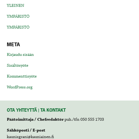
YLEINEN
YMPÄRISTÖ
YMPÄRISTÖ
META
Kirjaudu sisään
Sisältösyöte
Kommenttisyöte
WordPress.org
OTA YHTEYTTÄ | TA KONTAKT
Päätoimittaja / Chefredaktör
puh./tfn 050 555 1703
Sähköposti / E-post
kaunisgrani@kauniainen.fi