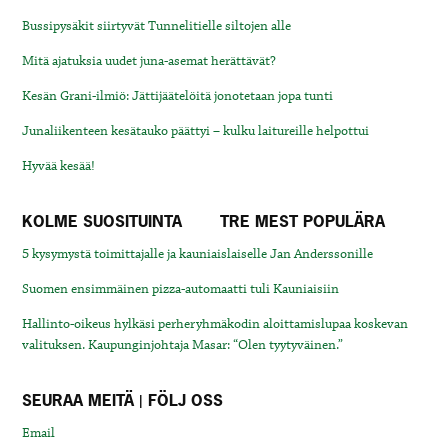
Bussipysäkit siirtyvät Tunnelitielle siltojen alle
Mitä ajatuksia uudet juna-asemat herättävät?
Kesän Grani-ilmiö: Jättijäätelöitä jonotetaan jopa tunti
Junaliikenteen kesätauko päättyi – kulku laitureille helpottui
Hyvää kesää!
KOLME SUOSITUINTA
TRE MEST POPULÄRA
5 kysymystä toimittajalle ja kauniaislaiselle Jan Anderssonille
Suomen ensimmäinen pizza-automaatti tuli Kauniaisiin
Hallinto-oikeus hylkäsi perheryhmäkodin aloittamislupaa koskevan
valituksen. Kaupunginjohtaja Masar: “Olen tyytyväinen.”
SEURAA MEITÄ | FÖLJ OSS
Email