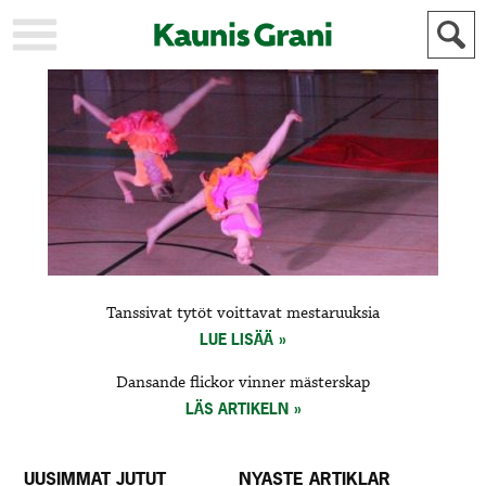
KAUPUNKI
STADEN
AJANKOHTAISTA
AKTUELLT
URHEILU
IDROTT
KULTTUURI
KULTUR
HISTORIA
HISTORIA
YLEINEN
ALLMÄN
FÖR
Tanssivat tytöt voittavat mestaruuksia
MAINOSTAJILLE
ANNONSÖRER
LUE LISÄÄ
Dansande flickor vinner mästerskap
LÄS ARTIKELN
UUSIMMAT JUTUT
NYASTE ARTIKLAR