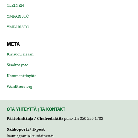
YLEINEN
YMPÄRISTÖ
YMPÄRISTÖ
META
Kirjaudu sisään
Sisältösyöte
Kommenttisyöte
WordPress.org
OTA YHTEYTTÄ | TA KONTAKT
Päätoimittaja / Chefredaktör
puh./tfn 050 555 1703
Sähköposti / E-post
kaunisgrani@kauniainen.fi