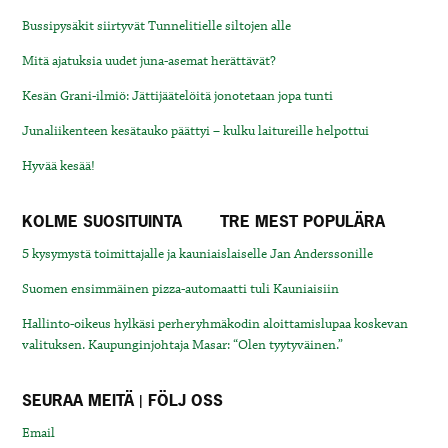
Bussipysäkit siirtyvät Tunnelitielle siltojen alle
Mitä ajatuksia uudet juna-asemat herättävät?
Kesän Grani-ilmiö: Jättijäätelöitä jonotetaan jopa tunti
Junaliikenteen kesätauko päättyi – kulku laitureille helpottui
Hyvää kesää!
KOLME SUOSITUINTA
TRE MEST POPULÄRA
5 kysymystä toimittajalle ja kauniaislaiselle Jan Anderssonille
Suomen ensimmäinen pizza-automaatti tuli Kauniaisiin
Hallinto-oikeus hylkäsi perheryhmäkodin aloittamislupaa koskevan
valituksen. Kaupunginjohtaja Masar: “Olen tyytyväinen.”
SEURAA MEITÄ | FÖLJ OSS
Email