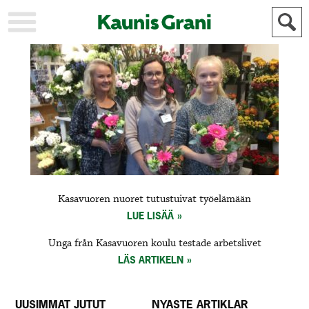
KAUPUNKI
STADEN
AJANKOHTAISTA
AKTUELLT
URHEILU
IDROTT
KULTTUURI
KULTUR
HISTORIA
HISTORIA
YLEINEN
ALLMÄN
FÖR
Kasavuoren​ ​nuoret​ ​tutustuivat​ ​työelämään
MAINOSTAJILLE
ANNONSÖRER
LUE LISÄÄ
Unga från Kasavuoren koulu testade arbetslivet
LÄS ARTIKELN
UUSIMMAT JUTUT
NYASTE ARTIKLAR