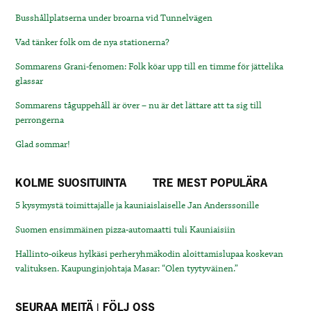
Busshållplatserna under broarna vid Tunnelvägen
Vad tänker folk om de nya stationerna?
Sommarens Grani-fenomen: Folk köar upp till en timme för jättelika
glassar
Sommarens tåguppehåll är över – nu är det lättare att ta sig till
perrongerna
Glad sommar!
KOLME SUOSITUINTA
TRE MEST POPULÄRA
5 kysymystä toimittajalle ja kauniaislaiselle Jan Anderssonille
Suomen ensimmäinen pizza-automaatti tuli Kauniaisiin
Hallinto-oikeus hylkäsi perheryhmäkodin aloittamislupaa koskevan
valituksen. Kaupunginjohtaja Masar: “Olen tyytyväinen.”
SEURAA MEITÄ | FÖLJ OSS