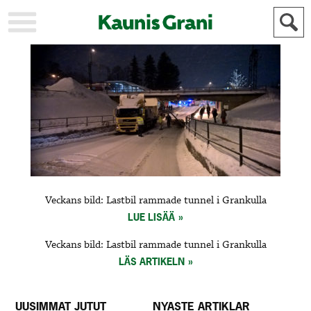
KAUPUNKI
STADEN
AJANKOHTAISTA
AKTUELLT
URHEILU
IDROTT
KULTTUURI
KULTUR
HISTORIA
HISTORIA
YLEINEN
ALLMÄN
FÖR
Veckans bild: Lastbil rammade tunnel i Grankulla
MAINOSTAJILLE
ANNONSÖRER
LUE LISÄÄ
Veckans bild: Lastbil rammade tunnel i Grankulla
LÄS ARTIKELN
UUSIMMAT JUTUT
NYASTE ARTIKLAR