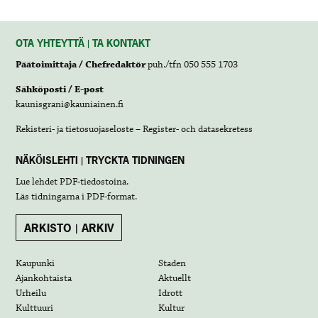
OTA YHTEYTTÄ | TA KONTAKT
Päätoimittaja / Chefredaktör
puh./tfn 050 555 1703
Sähköposti / E-post
kaunisgrani@kauniainen.fi
Rekisteri- ja tietosuojaseloste – Register- och datasekretess
NÄKÖISLEHTI | TRYCKTA TIDNINGEN
Lue lehdet
PDF-tiedostoina
.
Läs tidningarna i
PDF-format
.
ARKISTO | ARKIV
Kaupunki
Staden
Ajankohtaista
Aktuellt
Urheilu
Idrott
Kulttuuri
Kultur