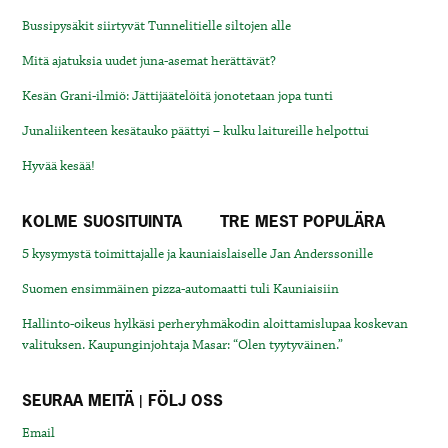
Bussipysäkit siirtyvät Tunnelitielle siltojen alle
Mitä ajatuksia uudet juna-asemat herättävät?
Kesän Grani-ilmiö: Jättijäätelöitä jonotetaan jopa tunti
Junaliikenteen kesätauko päättyi – kulku laitureille helpottui
Hyvää kesää!
KOLME SUOSITUINTA
TRE MEST POPULÄRA
5 kysymystä toimittajalle ja kauniaislaiselle Jan Anderssonille
Suomen ensimmäinen pizza-automaatti tuli Kauniaisiin
Hallinto-oikeus hylkäsi perheryhmäkodin aloittamislupaa koskevan
valituksen. Kaupunginjohtaja Masar: “Olen tyytyväinen.”
SEURAA MEITÄ | FÖLJ OSS
Email