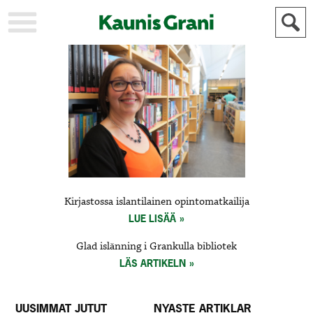
KAUPUNKI
STADEN
AJANKOHTAISTA
AKTUELLT
URHEILU
IDROTT
KULTTUURI
KULTUR
HISTORIA
HISTORIA
YLEINEN
ALLMÄN
FÖR
Kirjastossa islantilainen opintomatkailija
MAINOSTAJILLE
ANNONSÖRER
LUE LISÄÄ
Glad islänning i Grankulla bibliotek
LÄS ARTIKELN
UUSIMMAT JUTUT
NYASTE ARTIKLAR