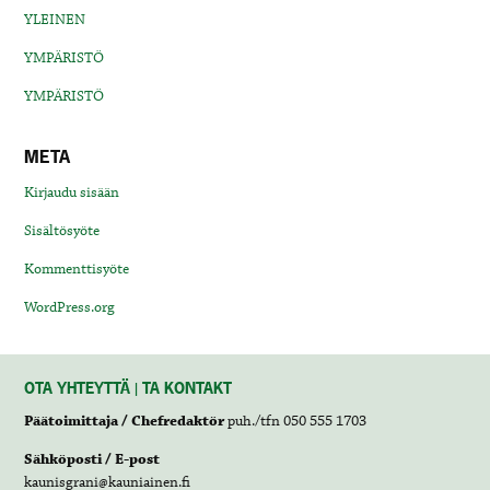
YLEINEN
YMPÄRISTÖ
YMPÄRISTÖ
META
Kirjaudu sisään
Sisältösyöte
Kommenttisyöte
WordPress.org
OTA YHTEYTTÄ | TA KONTAKT
Päätoimittaja / Chefredaktör
puh./tfn 050 555 1703
Sähköposti / E-post
kaunisgrani@kauniainen.fi