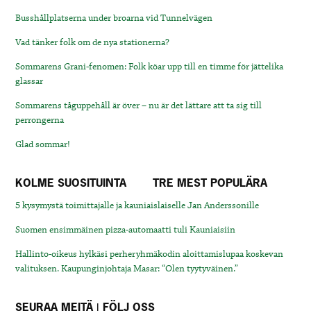
Busshållplatserna under broarna vid Tunnelvägen
Vad tänker folk om de nya stationerna?
Sommarens Grani-fenomen: Folk köar upp till en timme för jättelika
glassar
Sommarens tåguppehåll är över – nu är det lättare att ta sig till
perrongerna
Glad sommar!
KOLME SUOSITUINTA
TRE MEST POPULÄRA
5 kysymystä toimittajalle ja kauniaislaiselle Jan Anderssonille
Suomen ensimmäinen pizza-automaatti tuli Kauniaisiin
Hallinto-oikeus hylkäsi perheryhmäkodin aloittamislupaa koskevan
valituksen. Kaupunginjohtaja Masar: “Olen tyytyväinen.”
SEURAA MEITÄ | FÖLJ OSS