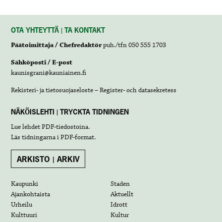
OTA YHTEYTTÄ | TA KONTAKT
Päätoimittaja / Chefredaktör
puh./tfn 050 555 1703
Sähköposti / E-post
kaunisgrani@kauniainen.fi
Rekisteri- ja tietosuojaseloste – Register- och datasekretess
NÄKÖISLEHTI | TRYCKTA TIDNINGEN
Lue lehdet
PDF-tiedostoina
.
Läs tidningarna i
PDF-format
.
ARKISTO | ARKIV
Kaupunki
Staden
Ajankohtaista
Aktuellt
Urheilu
Idrott
Kulttuuri
Kultur