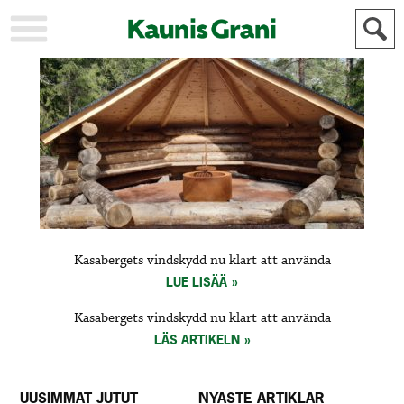
KAUPUNKI
STADEN
AJANKOHTAISTA
AKTUELLT
URHEILU
IDROTT
KULTTUURI
KULTUR
HISTORIA
HISTORIA
YLEINEN
ALLMÄN
FÖR
Kasabergets vindskydd nu klart att använda
MAINOSTAJILLE
ANNONSÖRER
LUE LISÄÄ
Kasabergets vindskydd nu klart att använda
LÄS ARTIKELN
UUSIMMAT JUTUT
NYASTE ARTIKLAR