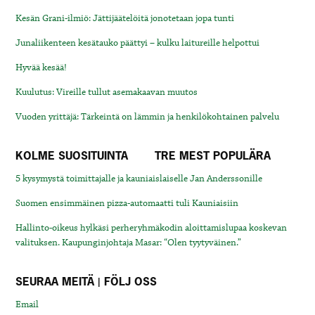
Kesän Grani-ilmiö: Jättijäätelöitä jonotetaan jopa tunti
Junaliikenteen kesätauko päättyi – kulku laitureille helpottui
Hyvää kesää!
Kuulutus: Vireille tullut asemakaavan muutos
Vuoden yrittäjä: Tärkeintä on lämmin ja henkilökohtainen palvelu
KOLME SUOSITUINTA
TRE MEST POPULÄRA
5 kysymystä toimittajalle ja kauniaislaiselle Jan Anderssonille
Suomen ensimmäinen pizza-automaatti tuli Kauniaisiin
Hallinto-oikeus hylkäsi perheryhmäkodin aloittamislupaa koskevan
valituksen. Kaupunginjohtaja Masar: “Olen tyytyväinen.”
SEURAA MEITÄ | FÖLJ OSS
Email