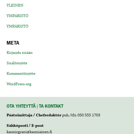
YLEINEN
YMPÄRISTÖ
YMPÄRISTÖ
META
Kirjaudu sisään
Sisältösyöte
Kommenttisyöte
WordPress.org
OTA YHTEYTTÄ | TA KONTAKT
Päätoimittaja / Chefredaktör
puh./tfn 050 555 1703
Sähköposti / E-post
kaunisgrani@kauniainen.fi