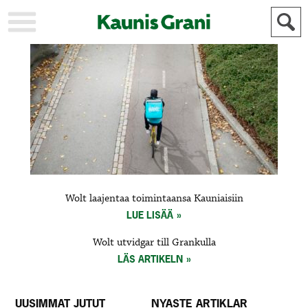
KAUPUNKI
STADEN
AJANKOHTAISTA
AKTUELLT
URHEILU
IDROTT
KULTTUURI
KULTUR
HISTORIA
HISTORIA
YLEINEN
ALLMÄN
FÖR
Wolt laajentaa toimintaansa Kauniaisiin
MAINOSTAJILLE
ANNONSÖRER
LUE LISÄÄ
Wolt utvidgar till Grankulla
LÄS ARTIKELN
UUSIMMAT JUTUT
NYASTE ARTIKLAR