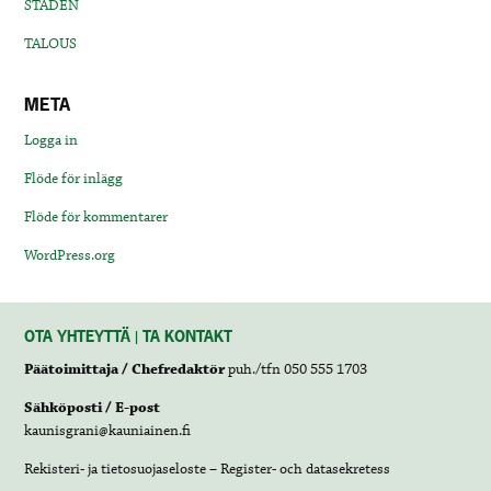
STADEN
TALOUS
META
Logga in
Flöde för inlägg
Flöde för kommentarer
WordPress.org
OTA YHTEYTTÄ | TA KONTAKT
Päätoimittaja / Chefredaktör
puh./tfn 050 555 1703
Sähköposti / E-post
kaunisgrani@kauniainen.fi
Rekisteri- ja tietosuojaseloste – Register- och datasekretess