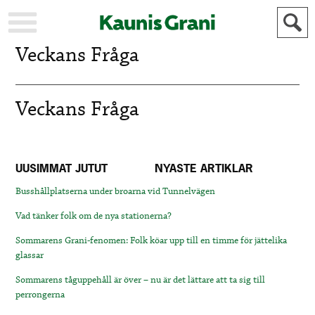
Veckans Fråga
KAUPUNKI
STADEN
AJANKOHTAISTA
AKTUELLT
Veckans Fråga
URHEILU
IDROTT
KULTTUURI
KULTUR
HISTORIA
HISTORIA
UUSIMMAT JUTUT
NYASTE ARTIKLAR
YLEINEN
ALLMÄN
Busshållplatserna under broarna vid Tunnelvägen
FÖR
MAINOSTAJILLE
ANNONSÖRER
Vad tänker folk om de nya stationerna?
Sommarens Grani-fenomen: Folk köar upp till en timme för jättelika
glassar
Sommarens tåguppehåll är över – nu är det lättare att ta sig till
perrongerna