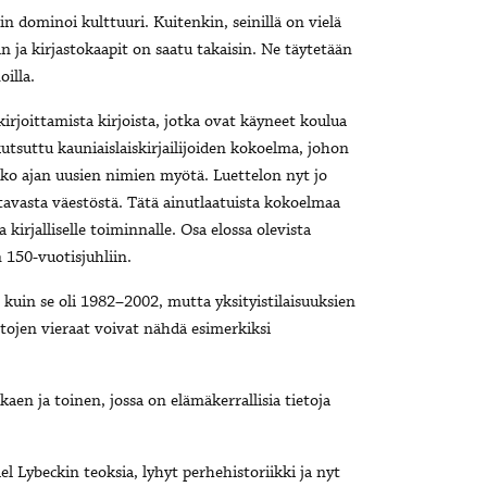
in dominoi kulttuuri. Kuitenkin, seinillä on vielä
an ja kirjastokaapit on saatu takaisin. Ne täytetään
oilla.
irjoittamista kirjoista, jotka ovat käyneet koulua
kutsuttu kauniaislaiskirjailijoiden kokoelma, johon
koko ajan uusien nimien myötä. Luettelon nyt jo
ittavasta väestöstä. Tätä ainutlaatuista kokoelmaa
kirjalliselle toiminnalle. Osa elossa olevista
n 150-vuotisjuhliin.
n kuin se oli 1982–2002, mutta yksityistilaisuuksien
iiltojen vieraat voivat nähdä esimerkiksi
lkaen ja toinen, jossa on elämäkerrallisia tietoja
el Lybeckin teoksia, lyhyt perhehistoriikki ja nyt