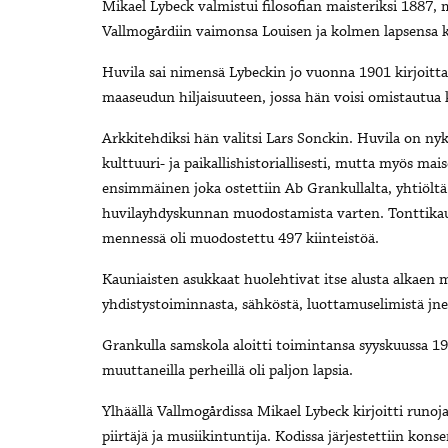
Mikael Lybeck valmistui filosofian maisteriksi 1887,
Vallmogårdiin vaimonsa Louisen ja kolmen lapsensa 
Huvila sai nimensä Lybeckin jo vuonna 1901 kirjoit
maaseudun hiljaisuuteen, jossa hän voisi omistautua ki
Arkkitehdiksi hän valitsi Lars Sonckin. Huvila on nyk
kulttuuri- ja paikallishistoriallisesti, mutta myös mai
ensimmäinen joka ostettiin Ab Grankullalta, yhtiöltä
huvilayhdyskunnan muodostamista varten. Tonttikaup
mennessä oli muodostettu 497 kiinteistöä.
Kauniaisten asukkaat huolehtivat itse alusta alkaen m
yhdistystoiminnasta, sähköstä, luottamuselimistä jne
Grankulla samskola aloitti toimintansa syyskuussa 190
muuttaneilla perheillä oli paljon lapsia.
Ylhäällä Vallmogårdissa Mikael Lybeck kirjoitti runoj
piirtäjä ja musiikintuntija. Kodissa järjestettiin konse