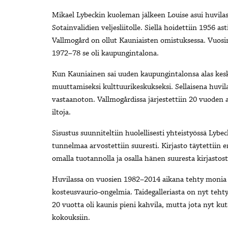
Mikael Lybeckin kuoleman jälkeen Louise asui huvilass
Sotainvalidien veljesliitolle. Siellä hoidettiin 1956 as
Vallmogård on ollut Kauniaisten omistuksessa. Vuosin
1972–78 se oli kaupungintalona.
Kun Kauniainen sai uuden kaupungintalonsa alas kesk
muuttamiseksi kulttuurikeskukseksi. Sellaisena huvila 
vastaanoton. Vallmogårdissa järjestettiin 20 vuoden aj
iltoja.
Sisustus suunniteltiin huolellisesti yhteistyössä Lyb
tunnelmaa arvostettiin suuresti. Kirjasto täytettiin
omalla tuotannolla ja osalla hänen suuresta kirjastos
Huvilassa on vuosien 1982–2014 aikana tehty monia k
kosteusvaurio-ongelmia. Taidegalleriasta on nyt tehty k
20 vuotta oli kaunis pieni kahvila, mutta jota nyt ku
kokouksiin.