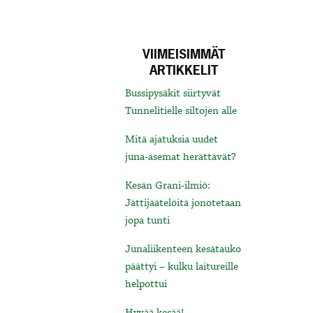
VIIMEISIMMÄT
ARTIKKELIT
Bussipysäkit siirtyvät
Tunnelitielle siltojen alle
Mitä ajatuksia uudet
juna-asemat herättävät?
Kesän Grani-ilmiö:
Jättijäätelöitä jonotetaan
jopa tunti
Junaliikenteen kesätauko
päättyi – kulku laitureille
helpottui
Hyvää kesää!