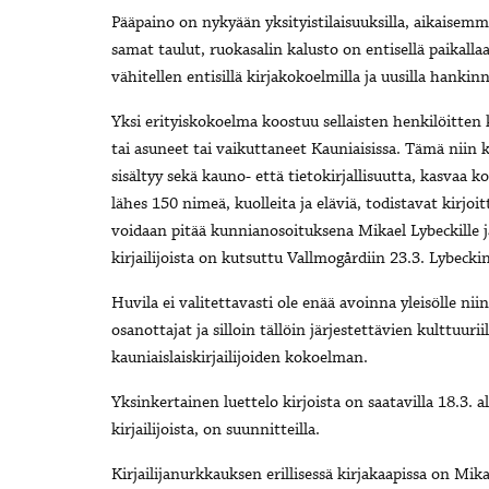
Pääpaino on nykyään yksityistilaisuuksilla, aikaisemm
samat taulut, ruokasalin kalusto on entisellä paikalla
vähitellen entisillä kirjakokoelmilla ja uusilla hankinn
Yksi erityiskokoelma koostuu sellaisten henkilöitten k
tai asuneet tai vaikuttaneet Kauniaisissa. Tämä niin 
sisältyy sekä kauno- että tietokirjallisuutta, kasvaa 
lähes 150 nimeä, kuolleita ja eläviä, todistavat kirjo
voidaan pitää kunnianosoituksena Mikael Lybeckille ja 
kirjailijoista on kutsuttu Vallmogårdiin 23.3. Lybecki
Huvila ei valitettavasti ole enää avoinna yleisölle nii
osanottajat ja silloin tällöin järjestettävien kulttuur
kauniaislaiskirjailijoiden kokoelman.
Yksinkertainen luettelo kirjoista on saatavilla 18.3. a
kirjailijoista, on suunnitteilla.
Kirjailijanurkkauksen erillisessä kirjakaapissa on Mika