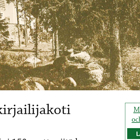
rjailijakoti
M
oc
L