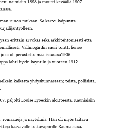
 meni naimisiin 1898 ja muutti keväällä 1907
kanssa.
taman runon mukaan. Se kertoi kaipuusta
rjailijantyölleen.
yään erittäin arvokas sekä arkkitehtonisesti että
semallisesti. Vallmogårdin suuri tontti lienee
 joka oli perustettu maaliskuussa1906
pa lähti hyvin käyntiin ja vuoteen 1912
elkein kaikesta yhdyskunnassaan; teistä, poliisista,
.
7, paljolti Louise Lybeckin aloitteesta. Kauniaisiin
a, romaaneja ja näytelmiä. Hän oli myös taitava
rtteja kasvavalle tuttavapiirille Kauniaisissa.