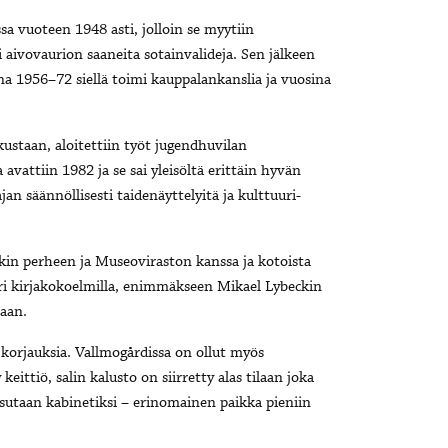
a vuoteen 1948 asti, jolloin se myytiin
ti aivovaurion saaneita sotainvalideja. Sen jälkeen
a 1956–72 siellä toimi kauppalankanslia ja vuosina
ustaan, aloitettiin työt jugendhuvilan
avattiin 1982 ja se sai yleisöltä erittäin hyvän
an säännöllisesti taidenäyttelyitä ja kulttuuri-
eckin perheen ja Museoviraston kanssa ja kotoista
 eri kirjakokoelmilla, enimmäkseen Mikael Lybeckin
taan.
orjauksia. Vallmogårdissa on ollut myös
eittiö, salin kalusto on siirretty alas tilaan joka
tsutaan kabinetiksi – erinomainen paikka pieniin