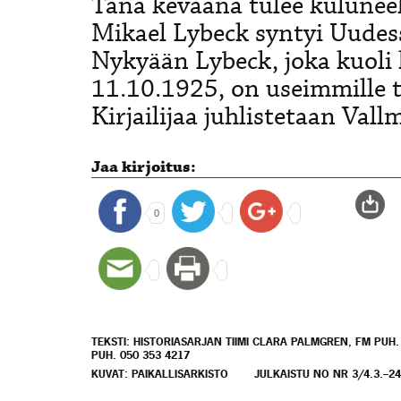
Tänä keväänä tulee kuluneek
Mikael Lybeck syntyi Uudes
Nykyään Lybeck, joka kuoli
11.10.1925, on useimmille t
Kirjailijaa juhlistetaan Vall
Jaa kirjoitus:
0
TEKSTI: HISTORIASARJAN TIIMI CLARA PALMGREN, FM PUH
PUH. 050 353 4217
KUVAT: PAIKALLISARKISTO
JULKAISTU NO NR 3/4.3.–24