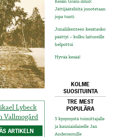
Kesän Grani-ilmiö:
Jättijäätelöitä jonotetaan
jopa tunti
Junaliikenteen kesätauko
päättyi – kulku laitureille
helpottui
Hyvää kesää!
KOLME
SUOSITUINTA
TRE MEST
ikael Lybeck
POPULÄRA
h Vallmogård
5 kysymystä toimittajalle
ja kauniaislaiselle Jan
ÄS ARTIKELN
Anderssonille