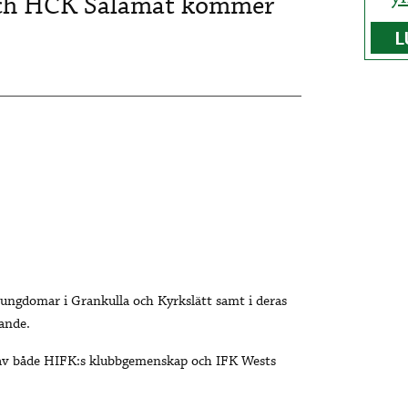
och HCK Salamat kommer
L
ch ungdomar i Grankulla och Kyrkslätt samt i deras
ande.
 av både HIFK:s klubbgemenskap och IFK Wests