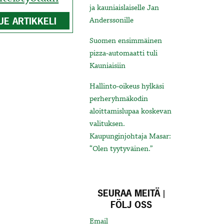
ja kauniaislaiselle Jan
UE ARTIKKELI
Anderssonille
Suomen ensimmäinen
pizza-automaatti tuli
Kauniaisiin
Hallinto-oikeus hylkäsi
perheryhmäkodin
aloittamislupaa koskevan
valituksen.
Kaupunginjohtaja Masar:
“Olen tyytyväinen.”
SEURAA MEITÄ |
FÖLJ OSS
Email