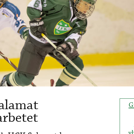
alamat
G
arbetet
y