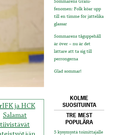
Sommarens Grani-
fenomen: Folk köar upp
till en timme för jättelika
glassar
Sommarens tåguppehåll
är över – nu är det
lättare att ta sig till
perrongerna
Glad sommar!
KOLME
rIFK ja HCK
SUOSITUINTA
Salamat
TRE MEST
POPULÄRA
tiivistävät
hteistyötään
5 kysymystä toimittajalle