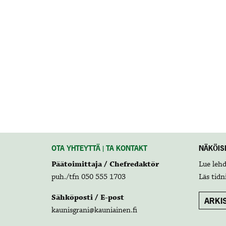
OTA YHTEYTTÄ | TA KONTAKT
NÄKÖISL
Päätoimittaja / Chefredaktör
Lue leh
puh./tfn 050 555 1703
Läs tidn
Sähköposti / E-post
ARKIS
kaunisgrani@kauniainen.fi