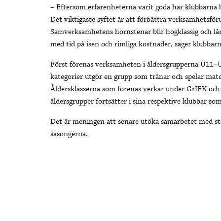
– Eftersom erfarenheterna varit goda har klubbarna be
Det viktigaste syftet är att förbättra verksamhetsfö
Samverksamhetens hörnstenar blir högklassig och långs
med tid på isen och rimliga kostnader, säger klubbarn
Först förenas verksamheten i åldersgrupperna U11–U
kategorier utgör en grupp som tränar och spelar matc
Åldersklasserna som förenas verkar under GrIFK och 
åldersgrupper fortsätter i sina respektive klubbar som
Det är meningen att senare utöka samarbetet med s
säsongerna.