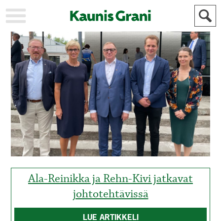
KAUPUNKI
STADEN
AJANKOHTAISTA
AKTUELLT
URHEILU
IDROTT
KULTTUURI
KULTUR
HISTORIA
HISTORIA
YLEINEN
ALLMÄN
FÖR
MAINOSTAJILLE
ANNONSÖRER
Ala-Reinikka ja Rehn-Kivi jatkavat
johtotehtävissä
LUE ARTIKKELI