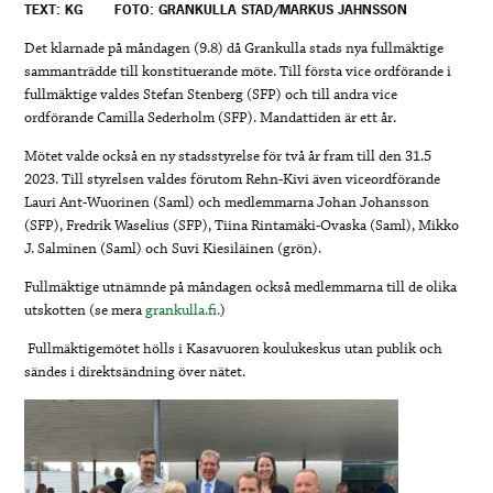
TEXT: KG
FOTO: GRANKULLA STAD/MARKUS JAHNSSON
Det klarnade på måndagen (9.8) då Grankulla stads nya fullmäktige
sammanträdde till konstituerande möte. Till första vice ordförande i
fullmäktige valdes Stefan Stenberg (SFP) och till andra vice
ordförande Camilla Sederholm (SFP). Mandattiden är ett år.
Mötet valde också en ny stadsstyrelse för två år fram till den 31.5
2023. Till styrelsen valdes förutom Rehn-Kivi även viceordförande
Lauri Ant-Wuorinen (Saml) och medlemmarna Johan Johansson
(SFP), Fredrik Waselius (SFP), Tiina Rintamäki-Ovaska (Saml), Mikko
J. Salminen (Saml) och Suvi Kiesiläinen (grön).
Fullmäktige utnämnde på måndagen också medlemmarna till de olika
utskotten (se mera
grankulla.fi.
)
Fullmäktigemötet hölls i Kasavuoren koulukeskus utan publik och
sändes i direktsändning över nätet.