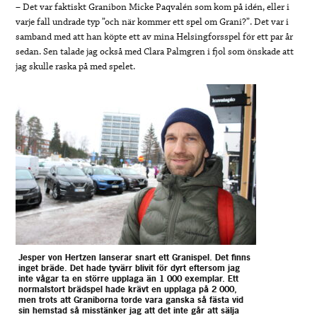
– Det var faktiskt Granibon Micke Paqvalén som kom på idén, eller i
varje fall undrade typ ”och när kommer ett spel om Grani?”. Det var i
samband med att han köpte ett av mina Helsingforsspel för ett par år
sedan. Sen talade jag också med Clara Palmgren i fjol som önskade att
jag skulle raska på med spelet.
Jesper von Hertzen lanserar snart ett Granispel. Det finns
inget bräde. Det hade tyvärr blivit för dyrt eftersom jag
inte vågar ta en större upplaga än 1 000 exemplar. Ett
normalstort brädspel hade krävt en upplaga på 2 000,
men trots att Graniborna torde vara ganska så fästa vid
sin hemstad så misstänker jag att det inte går att sälja