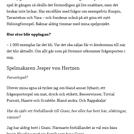
spel åt gången så skulle det förmodligen gå lite snabbare, men det
brukar inte lyckas. Har excelfiler med frågor om exempelvis Kuopio,
Tavastehus och Vasa – och funderar också på att göra ett nytt
Helsingforsspel. Räknar aldrig timmar med mina spelprojekt.
Hur stor blir upplagan?
–
1 000 exemplar lär det bli. Var det ska säljas får vi återkomma till när
det blir aktuellt. Om allt går som på Strömsö utkommer frågesporten i
maj,
Spelmakaren Jesper von Hertzen
Favoritspel?
Utöver mina egna så tycker jag om bland annat Sybarit, ett
frågesportsspel om mat, dryck och etikett, Besserwisser, Trivial
Pursuit, Haaste och Scrabble. Bland andra. Och Rappakalja!
Har du själv ett förhållande till Grani, bor eller har bott här, släktingar,
vänner?
Jag har aldrig bott i Grani. Närmaste förhållandet är väl min kära
kusin Nicolina med sin familj som bor i Grani.