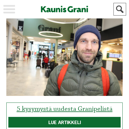
KAUPUNKI
STADEN
AJANKOHTAISTA
AKTUELLT
URHEILU
IDROTT
KULTTUURI
KULTUR
HISTORIA
HISTORIA
YLEINEN
ALLMÄN
FÖR
MAINOSTAJILLE
ANNONSÖRER
5 kysymystä uudesta Granipelistä
LUE ARTIKKELI