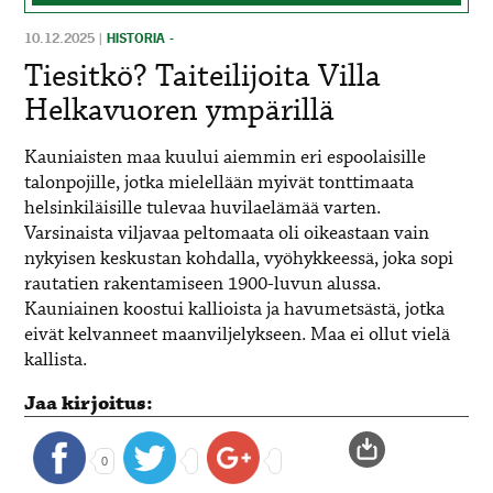
10.12.2025
|
HISTORIA -
Tiesitkö? Taiteilijoita Villa
Helkavuoren ympärillä
Kauniaisten maa kuului aiemmin eri espoolaisille
talonpojille, jotka mielellään myivät tonttimaata
helsinkiläisille tulevaa huvilaelämää varten.
Varsinaista viljavaa peltomaata oli oikeastaan vain
nykyisen keskustan kohdalla, vyöhykkeessä, joka sopi
rautatien rakentamiseen 1900-luvun alussa.
Kauniainen koostui kallioista ja havumetsästä, jotka
eivät kelvanneet maanviljelykseen. Maa ei ollut vielä
kallista.
Jaa kirjoitus:
0