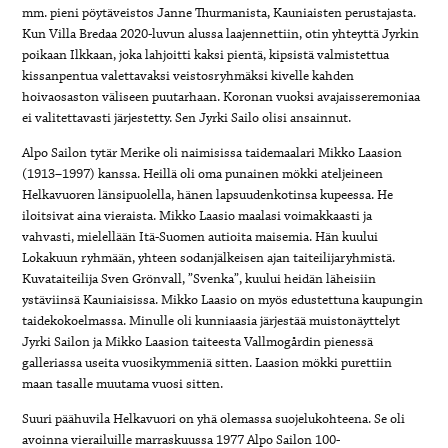
mm. pieni pöytäveistos Janne Thurmanista, Kauniaisten perustajasta.
Kun Villa Bredaa 2020-luvun alussa laajennettiin, otin yhteyttä Jyrkin
poikaan Ilkkaan, joka lahjoitti kaksi pientä, kipsistä valmistettua
kissanpentua valettavaksi veistosryhmäksi kivelle kahden
hoivaosaston väliseen puutarhaan. Koronan vuoksi avajaisseremoniaa
ei valitettavasti järjestetty. Sen Jyrki Sailo olisi ansainnut.
Alpo Sailon tytär Merike oli naimisissa taidemaalari Mikko Laasion
(1913–1997) kanssa. Heillä oli oma punainen mökki ateljeineen
Helkavuoren länsipuolella, hänen lapsuudenkotinsa kupeessa. He
iloitsivat aina vieraista. Mikko Laasio maalasi voimakkaasti ja
vahvasti, mielellään Itä-Suomen autioita maisemia. Hän kuului
Lokakuun ryhmään, yhteen sodanjälkeisen ajan taiteilijaryhmistä.
Kuvataiteilija Sven Grönvall, ”Svenka”, kuului heidän läheisiin
ystäviinsä Kauniaisissa. Mikko Laasio on myös edustettuna kaupungin
taidekokoelmassa. Minulle oli kunniaasia järjestää muistonäyttelyt
Jyrki Sailon ja Mikko Laasion taiteesta Vallmogårdin pienessä
galleriassa useita vuosikymmeniä sitten. Laasion mökki purettiin
maan tasalle muutama vuosi sitten.
Suuri päähuvila Helkavuori on yhä olemassa suojelukohteena. Se oli
avoinna vierailuille marraskuussa 1977 Alpo Sailon 100-