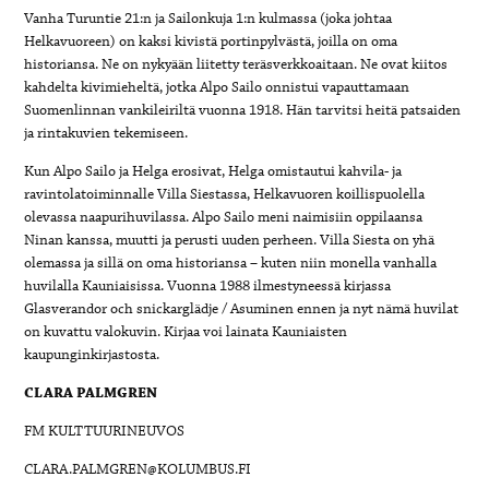
Vanha Turuntie 21:n ja Sailonkuja 1:n kulmassa (joka johtaa
Helkavuoreen) on kaksi kivistä portinpylvästä, joilla on oma
historiansa. Ne on nykyään liitetty teräsverkkoaitaan. Ne ovat kiitos
kahdelta kivimieheltä, jotka Alpo Sailo onnistui vapauttamaan
Suomenlinnan vankileiriltä vuonna 1918. Hän tarvitsi heitä patsaiden
ja rintakuvien tekemiseen.
Kun Alpo Sailo ja Helga erosivat, Helga omistautui kahvila- ja
ravintolatoiminnalle Villa Siestassa, Helkavuoren koillispuolella
olevassa naapurihuvilassa. Alpo Sailo meni naimisiin oppilaansa
Ninan kanssa, muutti ja perusti uuden perheen. Villa Siesta on yhä
olemassa ja sillä on oma historiansa – kuten niin monella vanhalla
huvilalla Kauniaisissa. Vuonna 1988 ilmestyneessä kirjassa
Glasverandor och snickarglädje / Asuminen ennen ja nyt nämä huvilat
on kuvattu valokuvin. Kirjaa voi lainata Kauniaisten
kaupunginkirjastosta.
CLARA PALMGREN
FM KULTTUURINEUVOS
CLARA.PALMGREN@KOLUMBUS.FI