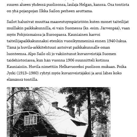
suuren alueen yhdessä puolisonsa, laulaja Helgan, kanssa. Osa tontista
on yhä pojanpojan Ilkka Sailon perheen asuttama.
Sailot halusivat muuttaa maaseutuympäristöön kuten monet taiteilijat
muillakin paikkakunnilla, ei vain Suomessa (ks. esim. Järvenpää), vaan
myös Pohjoismaissa ja Euroopassa. Kauniainen kasvoi
taiteilijapaikkakunnaksi etenkin vuosikymmeninä ennen 1940-lukua.
Tämä ja huvila-arkkitehtuuri antoivat paikkakunnalle oman
luonteensa. Alpo Sailo oli jo vakiintunut kuvanveistäjä Suomen
taidehistoriassa, kun hän vuonna 1906 suunnitteli kotinsa
Kauniaisiin. Huvila nimettiin Helkavuoreksi puolison mukaan. Poika
Jyrki (1913–1980) ryhtyi myös kuvanveistäjäksi ja asui lähes koko
elämänsä tontilla.