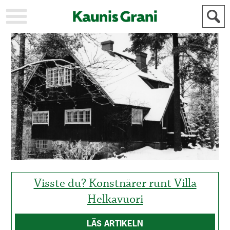
KAUPUNKI
STADEN
AJANKOHTAISTA
AKTUELLT
URHEILU
IDROTT
KULTTUURI
KULTUR
HISTORIA
HISTORIA
YLEINEN
ALLMÄN
FÖR
MAINOSTAJILLE
ANNONSÖRER
Visste du? Konstnärer runt Villa
Helkavuori
LÄS ARTIKELN