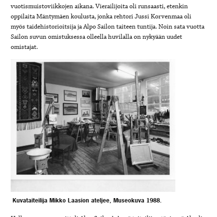
vuotismuistoviikkojen aikana. Vierailijoita oli runsaasti, etenkin
oppilaita Mäntymäen koulusta, jonka rehtori Jussi Korvenmaa oli
myös taidehistorioitsija ja Alpo Sailon taiteen tuntija. Noin sata vuotta
Sailon suvun omistuksessa olleella huvilalla on nykyään uudet
omistajat.
Kuvataiteilija Mikko Laasion ateljee, Museokuva 1988.