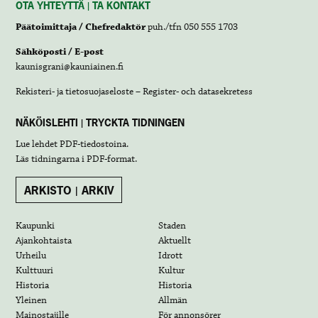
OTA YHTEYTTÄ | TA KONTAKT
Päätoimittaja / Chefredaktör
puh./tfn 050 555 1703
Sähköposti / E-post
kaunisgrani@kauniainen.fi
Rekisteri- ja tietosuojaseloste – Register- och datasekretess
NÄKÖISLEHTI | TRYCKTA TIDNINGEN
Lue lehdet
PDF-tiedostoina
.
Läs tidningarna i
PDF-format
.
ARKISTO | ARKIV
Kaupunki
Staden
Ajankohtaista
Aktuellt
Urheilu
Idrott
Kulttuuri
Kultur
Historia
Historia
Yleinen
Allmän
Mainostajille
För annonsörer