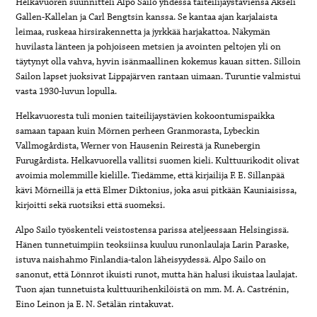
Helkavuoren suunnitteli Alpo Sailo yhdessä taiteilijaystäviensä Akseli
Gallen-Kallelan ja Carl Bengtsin kanssa. Se kantaa ajan karjalaista
leimaa, ruskeaa hirsirakennetta ja jyrkkää harjakattoa. Näkymän
huvilasta länteen ja pohjoiseen metsien ja avointen peltojen yli on
täytynyt olla vahva, hyvin isänmaallinen kokemus kauan sitten. Silloin
Sailon lapset juoksivat Lippajärven rantaan uimaan. Turuntie valmistui
vasta 1930-luvun lopulla.
Helkavuoresta tuli monien taiteilijaystävien kokoontumispaikka
samaan tapaan kuin Mörnen perheen Granmorasta, Lybeckin
Vallmogårdista, Werner von Hausenin Reirestä ja Runebergin
Furugårdista. Helkavuorella vallitsi suomen kieli. Kulttuurikodit olivat
avoimia molemmille kielille. Tiedämme, että kirjailija F. E. Sillanpää
kävi Mörneillä ja että Elmer Diktonius, joka asui pitkään Kauniaisissa,
kirjoitti sekä ruotsiksi että suomeksi.
Alpo Sailo työskenteli veistostensa parissa ateljeessaan Helsingissä.
Hänen tunnetuimpiin teoksiinsa kuuluu runonlaulaja Larin Paraske,
istuva naishahmo Finlandia-talon läheisyydessä. Alpo Sailo on
sanonut, että Lönnrot ikuisti runot, mutta hän halusi ikuistaa laulajat.
Tuon ajan tunnetuista kulttuurihenkilöistä on mm. M. A. Castrénin,
Eino Leinon ja E. N. Setälän rintakuvat.