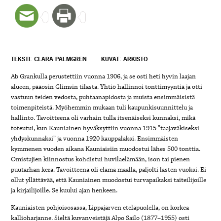
TEKSTI: CLARA PALMGREN
KUVAT: ARKISTO
Ab Grankulla perustettiin vuonna 1906, ja se osti heti hyvin laajan
alueen, pääosin Glimsin tilasta. Yhtiö hallinnoi tonttimyyntiä ja otti
vastuun teiden vedosta, puhtaanapidosta ja muista ensimmäisistä
toimenpiteistä. Myöhemmin mukaan tuli kaupunkisuunnittelu ja
hallinto. Tavoitteena oli varhain tulla itsenäiseksi kunnaksi, mikä
toteutui, kun Kauniainen hyväksyttiin vuonna 1915 ”taajaväkiseksi
yhdyskunnaksi” ja vuonna 1920 kauppalaksi. Ensimmäisten
kymmenen vuoden aikana Kauniaisiin muodostui lähes 500 tonttia.
Omistajien kiinnostus kohdistui huvilaelämään, ison tai pienen
puutarhan kera. Tavoitteena oli elämä maalla, paljolti lasten vuoksi. Ei
ollut yllättävää, että Kauniainen muodostui turvapaikaksi taiteilijoille
ja kirjailijoille. Se kuului ajan henkeen.
Kauniaisten pohjoisosassa, Lippajärven eteläpuolella, on korkea
kallioharjanne. Sieltä kuvanveistäjä Alpo Sailo (1877–1955) osti