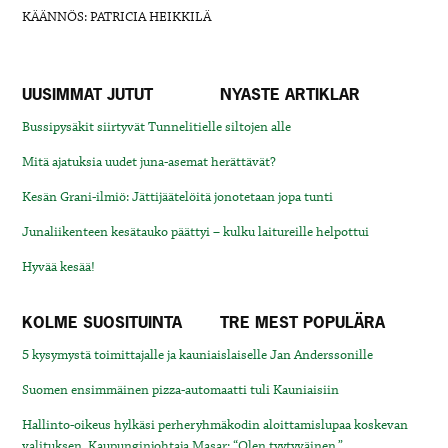
KÄÄNNÖS: PATRICIA HEIKKILÄ
UUSIMMAT JUTUT
NYASTE ARTIKLAR
Bussipysäkit siirtyvät Tunnelitielle siltojen alle
Mitä ajatuksia uudet juna-asemat herättävät?
Kesän Grani-ilmiö: Jättijäätelöitä jonotetaan jopa tunti
Junaliikenteen kesätauko päättyi – kulku laitureille helpottui
Hyvää kesää!
KOLME SUOSITUINTA
TRE MEST POPULÄRA
5 kysymystä toimittajalle ja kauniaislaiselle Jan Anderssonille
Suomen ensimmäinen pizza-automaatti tuli Kauniaisiin
Hallinto-oikeus hylkäsi perheryhmäkodin aloittamislupaa koskevan
valituksen. Kaupunginjohtaja Masar: “Olen tyytyväinen.”