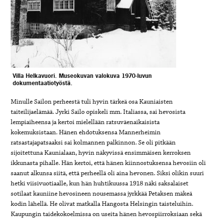
Villa Helkavuori. Museokuvan valokuva 1970-luvun
dokumentaatiotyöstä.
Minulle Sailon perheestä tuli hyvin tärkeä osa Kauniaisten
taiteilijaelämää. Jyrki Sailo opiskeli mm. Italiassa, sai hevosista
lempiaiheensa ja kertoi mielellään ratsuväenaikaisista
kokemuksistaan. Hänen ehdotuksensa Mannerheimin
ratsastajapatsaaksi sai kolmannen palkinnon. Se oli pitkään
sijoitettuna Kaunialaan, hyvin näkyvissä ensimmäisen kerroksen
ikkunasta pihalle. Hän kertoi, että hänen kiinnostuksensa hevosiin oli
saanut alkunsa siitä, että perheellä oli aina hevonen. Siksi olikin suuri
hetki viisivuotiaalle, kun hän huhtikuussa 1918 näki saksalaiset
sotilaat kauniine hevosineen nousemassa jyrkkää Petaksen mäkeä
kodin lähellä. He olivat matkalla Hangosta Helsingin taisteluihin.
Kaupungin taidekokoelmissa on useita hänen hevospiirroksiaan sekä