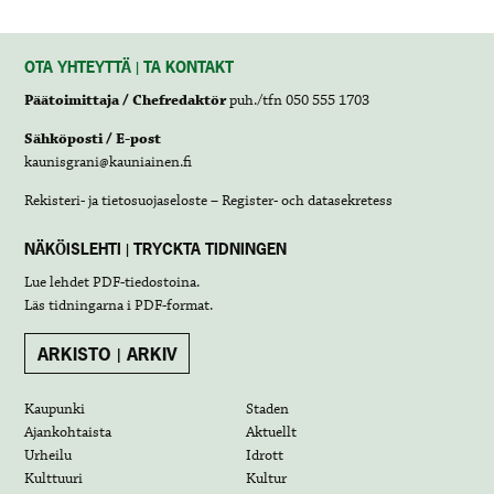
OTA YHTEYTTÄ | TA KONTAKT
Päätoimittaja / Chefredaktör
puh./tfn 050 555 1703
Sähköposti / E-post
kaunisgrani@kauniainen.fi
Rekisteri- ja tietosuojaseloste – Register- och datasekretess
NÄKÖISLEHTI | TRYCKTA TIDNINGEN
Lue lehdet
PDF-tiedostoina
.
Läs tidningarna i
PDF-format
.
ARKISTO | ARKIV
Kaupunki
Staden
Ajankohtaista
Aktuellt
Urheilu
Idrott
Kulttuuri
Kultur