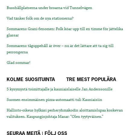
Busshållplatserna under broarna vid Tunnelvägen
Vad tänker folk om de nya stationerna?
Sommarens Grani-fenomen: Folk köar upp till en timme för jättelika
glassar
Sommarens tåguppehåll är över – nu är det lättare att ta sig till
perrongerna
Glad sommar!
KOLME SUOSITUINTA
TRE MEST POPULÄRA
5 kysymystä toimittajalle ja kauniaislaiselle Jan Anderssonille
Suomen ensimmäinen pizza-automaatti tuli Kauniaisiin
Hallinto-oikeus hylkäsi perheryhmäkodin aloittamislupaa koskevan
valituksen. Kaupunginjohtaja Masar: “Olen tyytyväinen.”
SEURAA MEITÄ | FÖLJ OSS