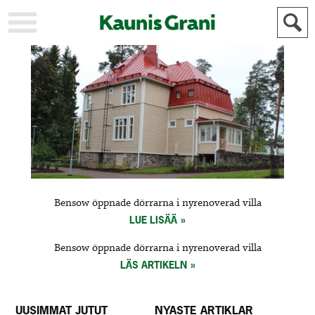
KAUPUNKI
STADEN
AJANKOHTAISTA
AKTUELLT
URHEILU
IDROTT
KULTTUURI
KULTUR
HISTORIA
HISTORIA
YLEINEN
ALLMÄN
FÖR
Bensow öppnade dörrarna i nyrenoverad villa
MAINOSTAJILLE
ANNONSÖRER
LUE LISÄÄ
Bensow öppnade dörrarna i nyrenoverad villa
LÄS ARTIKELN
UUSIMMAT JUTUT
NYASTE ARTIKLAR