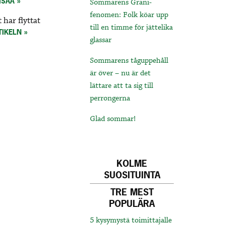
ISÄÄ
Sommarens Grani-
fenomen: Folk köar upp
 har flyttat
till en timme för jättelika
TIKELN
glassar
Sommarens tåguppehåll
är över – nu är det
lättare att ta sig till
perrongerna
Glad sommar!
KOLME
SUOSITUINTA
TRE MEST
POPULÄRA
5 kysymystä toimittajalle