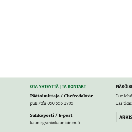
OTA YHTEYTTÄ | TA KONTAKT
NÄKÖISL
Päätoimittaja / Chefredaktör
Lue leh
puh./tfn 050 555 1703
Läs tidn
Sähköposti / E-post
ARKIS
kaunisgrani@kauniainen.fi