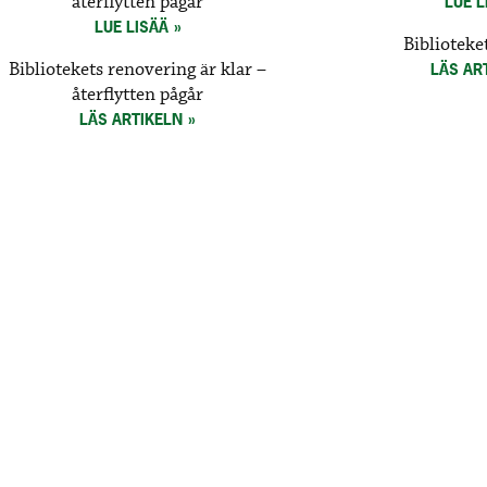
återflytten pågår
LUE L
LUE LISÄÄ
Biblioteket
Bibliotekets renovering är klar –
LÄS AR
återflytten pågår
LÄS ARTIKELN