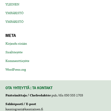
YLEINEN
YMPÄRISTÖ
YMPÄRISTÖ
META
Kirjaudu sisään
Sisältösyöte
Kommenttisyöte
WordPress.org
OTA YHTEYTTÄ | TA KONTAKT
Päätoimittaja / Chefredaktör
puh./tfn 050 555 1703
Sähköposti / E-post
kaunisgrani@kauniainen.fi