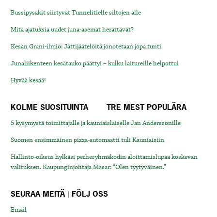
Bussipysäkit siirtyvät Tunnelitielle siltojen alle
Mitä ajatuksia uudet juna-asemat herättävät?
Kesän Grani-ilmiö: Jättijäätelöitä jonotetaan jopa tunti
Junaliikenteen kesätauko päättyi – kulku laitureille helpottui
Hyvää kesää!
KOLME SUOSITUINTA
TRE MEST POPULÄRA
5 kysymystä toimittajalle ja kauniaislaiselle Jan Anderssonille
Suomen ensimmäinen pizza-automaatti tuli Kauniaisiin
Hallinto-oikeus hylkäsi perheryhmäkodin aloittamislupaa koskevan
valituksen. Kaupunginjohtaja Masar: “Olen tyytyväinen.”
SEURAA MEITÄ | FÖLJ OSS
Email