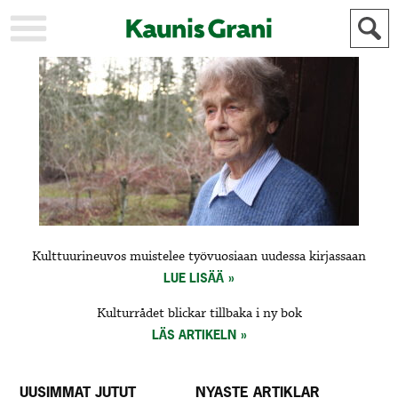
KAUPUNKI
STADEN
AJANKOHTAISTA
AKTUELLT
URHEILU
IDROTT
KULTTUURI
KULTUR
HISTORIA
HISTORIA
YLEINEN
ALLMÄN
FÖR
Kulttuurineuvos muistelee työvuosiaan uudessa kirjassaan
MAINOSTAJILLE
ANNONSÖRER
LUE LISÄÄ
Kulturrådet blickar tillbaka i ny bok
LÄS ARTIKELN
UUSIMMAT JUTUT
NYASTE ARTIKLAR