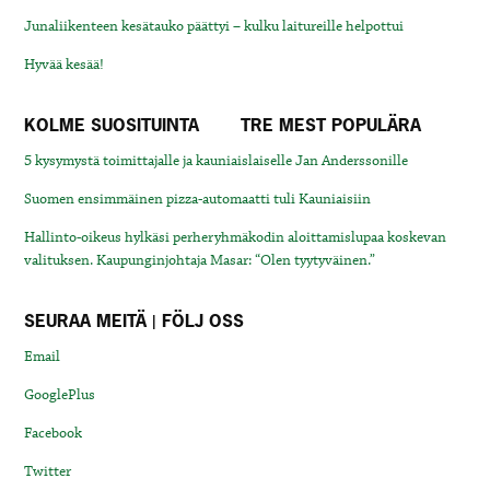
Junaliikenteen kesätauko päättyi – kulku laitureille helpottui
Hyvää kesää!
KOLME SUOSITUINTA
TRE MEST POPULÄRA
5 kysymystä toimittajalle ja kauniaislaiselle Jan Anderssonille
Suomen ensimmäinen pizza-automaatti tuli Kauniaisiin
Hallinto-oikeus hylkäsi perheryhmäkodin aloittamislupaa koskevan
valituksen. Kaupunginjohtaja Masar: “Olen tyytyväinen.”
SEURAA MEITÄ | FÖLJ OSS
Email
GooglePlus
Facebook
Twitter