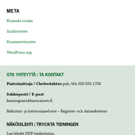
META
Kirjaudu sisään
Sisältösyöte
Kommenttisyöte
WordPress.org
OTA YHTEYTTÄ | TA KONTAKT
Päätoimittaja / Chefredaktör
puh./tfn 050 555 1703
Sähköposti / E-post
kaunisgrani@kauniainen.fi
Rekisteri- ja tietosuojaseloste – Register- och datasekretess
NÄKÖISLEHTI | TRYCKTA TIDNINGEN
Lue lehdet
PDF-tiedostoina
.