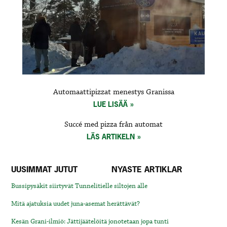
Automaattipizzat menestys Granissa
LUE LISÄÄ
Succé med pizza från automat
LÄS ARTIKELN
UUSIMMAT JUTUT
NYASTE ARTIKLAR
Bussipysäkit siirtyvät Tunnelitielle siltojen alle
Mitä ajatuksia uudet juna-asemat herättävät?
Kesän Grani-ilmiö: Jättijäätelöitä jonotetaan jopa tunti