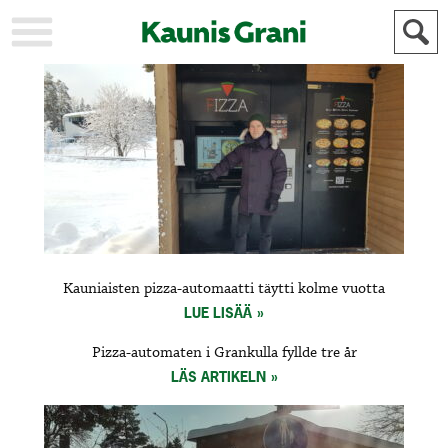
KAUPUNKI
STADEN
AJANKOHTAISTA
AKTUELLT
URHEILU
IDROTT
KULTTUURI
KULTUR
HISTORIA
HISTORIA
YLEINEN
ALLMÄN
FÖR
Kauniaisten pizza-automaatti täytti kolme vuotta
MAINOSTAJILLE
ANNONSÖRER
LUE LISÄÄ
Pizza-automaten i Grankulla fyllde tre år
LÄS ARTIKELN