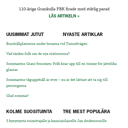
110-åriga Grankulla FBK firade med ståtlig parad
LÄS ARTIKELN
UUSIMMAT JUTUT
NYASTE ARTIKLAR
Busshållplatserna under broarna vid Tunnelvägen
Vad tänker folk om de nya stationerna?
Sommarens Grani-fenomen: Folk köar upp till en timme för jättelika
glassar
Sommarens tåguppehåll är över – nu är det lättare att ta sig till
perrongerna
Glad sommar!
KOLME SUOSITUINTA
TRE MEST POPULÄRA
5 kysymystä toimittajalle ja kauniaislaiselle Jan Anderssonille