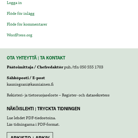
Logga in
Flöde för inlägg
Flöde för kommentarer
WordPress.org
OTA YHTEYTTÄ | TA KONTAKT
Päätoimittaja / Chefredaktör
puh./tfn 050 555 1703
Sähköposti / E-post
kaunisgrani@kauniainen.fi
Rekisteri- ja tietosuojaseloste – Register- och datasekretess
NÄKÖISLEHTI | TRYCKTA TIDNINGEN
Lue lehdet
PDF-tiedostoina
.
Läs tidningarna i
PDF-format
.
ARKISTO | ARKIV