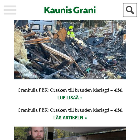
KAUPUNKI
STADEN
AJANKOHTAISTA
AKTUELLT
URHEILU
IDROTT
KULTTUURI
KULTUR
HISTORIA
HISTORIA
YLEINEN
ALLMÄN
FÖR
Grankulla FBK: Orsaken till branden klarlagd – elfel
MAINOSTAJILLE
ANNONSÖRER
LUE LISÄÄ
Grankulla FBK: Orsaken till branden klarlagd – elfel
LÄS ARTIKELN