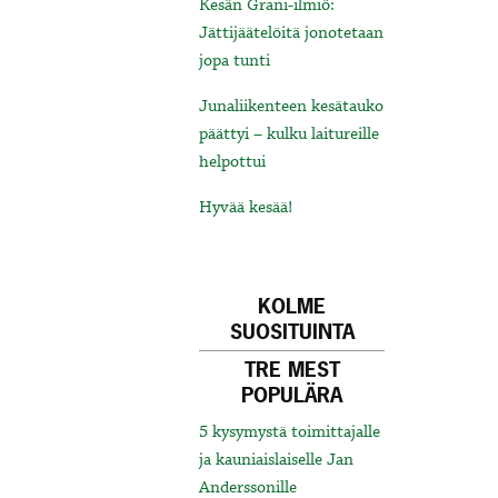
Kesän Grani-ilmiö:
Jättijäätelöitä jonotetaan
jopa tunti
Junaliikenteen kesätauko
päättyi – kulku laitureille
helpottui
Hyvää kesää!
KOLME
SUOSITUINTA
TRE MEST
POPULÄRA
5 kysymystä toimittajalle
ja kauniaislaiselle Jan
Anderssonille