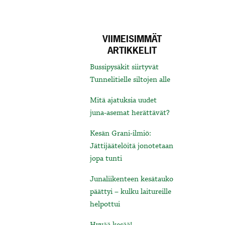
VIIMEISIMMÄT
ARTIKKELIT
Bussipysäkit siirtyvät
Tunnelitielle siltojen alle
Mitä ajatuksia uudet
juna-asemat herättävät?
Kesän Grani-ilmiö:
Jättijäätelöitä jonotetaan
jopa tunti
Junaliikenteen kesätauko
päättyi – kulku laitureille
helpottui
Hyvää kesää!