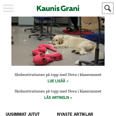
KAUPUNKI
STADEN
AJANKOHTAISTA
AKTUELLT
URHEILU
IDROTT
KULTTUURI
KULTUR
HISTORIA
HISTORIA
YLEINEN
ALLMÄN
FÖR
Skolmotivationen på topp med Nova i klassrummet
MAINOSTAJILLE
ANNONSÖRER
LUE LISÄÄ
Skolmotivationen på topp med Nova i klassrummet
LÄS ARTIKELN
UUSIMMAT JUTUT
NYASTE ARTIKLAR