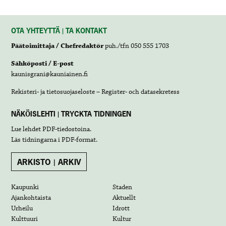
OTA YHTEYTTÄ | TA KONTAKT
Päätoimittaja / Chefredaktör
puh./tfn 050 555 1703
Sähköposti / E-post
kaunisgrani@kauniainen.fi
Rekisteri- ja tietosuojaseloste – Register- och datasekretess
NÄKÖISLEHTI | TRYCKTA TIDNINGEN
Lue lehdet
PDF-tiedostoina
.
Läs tidningarna i
PDF-format
.
ARKISTO | ARKIV
Kaupunki
Staden
Ajankohtaista
Aktuellt
Urheilu
Idrott
Kulttuuri
Kultur