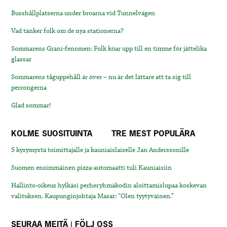
Busshållplatserna under broarna vid Tunnelvägen
Vad tänker folk om de nya stationerna?
Sommarens Grani-fenomen: Folk köar upp till en timme för jättelika
glassar
Sommarens tåguppehåll är över – nu är det lättare att ta sig till
perrongerna
Glad sommar!
KOLME SUOSITUINTA
TRE MEST POPULÄRA
5 kysymystä toimittajalle ja kauniaislaiselle Jan Anderssonille
Suomen ensimmäinen pizza-automaatti tuli Kauniaisiin
Hallinto-oikeus hylkäsi perheryhmäkodin aloittamislupaa koskevan
valituksen. Kaupunginjohtaja Masar: “Olen tyytyväinen.”
SEURAA MEITÄ | FÖLJ OSS