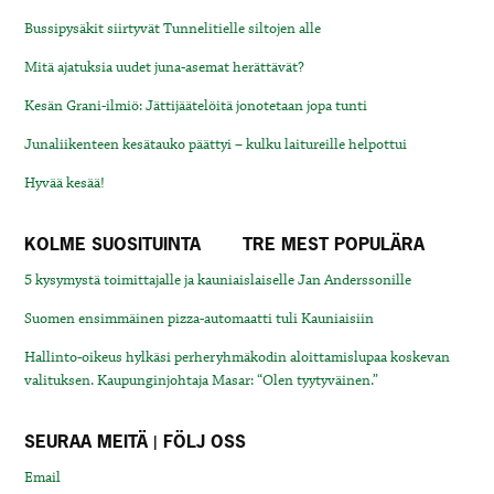
Bussipysäkit siirtyvät Tunnelitielle siltojen alle
Mitä ajatuksia uudet juna-asemat herättävät?
Kesän Grani-ilmiö: Jättijäätelöitä jonotetaan jopa tunti
Junaliikenteen kesätauko päättyi – kulku laitureille helpottui
Hyvää kesää!
KOLME SUOSITUINTA
TRE MEST POPULÄRA
5 kysymystä toimittajalle ja kauniaislaiselle Jan Anderssonille
Suomen ensimmäinen pizza-automaatti tuli Kauniaisiin
Hallinto-oikeus hylkäsi perheryhmäkodin aloittamislupaa koskevan
valituksen. Kaupunginjohtaja Masar: “Olen tyytyväinen.”
SEURAA MEITÄ | FÖLJ OSS
Email