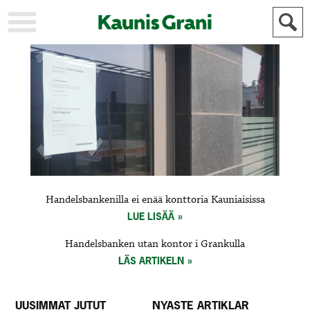
KAUPUNKI
STADEN
AJANKOHTAISTA
AKTUELLT
URHEILU
IDROTT
KULTTUURI
KULTUR
HISTORIA
HISTORIA
YLEINEN
ALLMÄN
FÖR
Handelsbankenilla ei enää konttoria Kauniaisissa
MAINOSTAJILLE
ANNONSÖRER
LUE LISÄÄ
Handelsbanken utan kontor i Grankulla
LÄS ARTIKELN
UUSIMMAT JUTUT
NYASTE ARTIKLAR