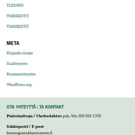
YLEINEN
YMPÄRISTÖ
YMPÄRISTÖ
META
Kirjaudu sisään
Sisältösyöte
Kommenttisyöte
WordPress.org
OTA YHTEYTTÄ | TA KONTAKT
Päätoimittaja / Chefredaktör
puh./tfn 050 555 1703
Sähköposti / E-post
kaunisgrani@kauniainen.fi