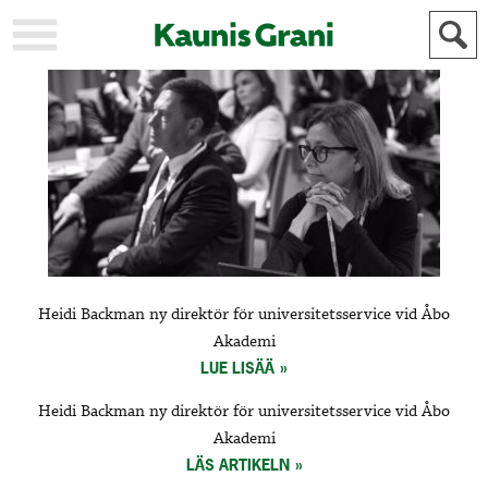
KAUPUNKI
STADEN
AJANKOHTAISTA
AKTUELLT
URHEILU
IDROTT
KULTTUURI
KULTUR
HISTORIA
HISTORIA
YLEINEN
ALLMÄN
FÖR
Heidi Backman ny direktör för universitetsservice vid Åbo
MAINOSTAJILLE
ANNONSÖRER
Akademi
LUE LISÄÄ
Heidi Backman ny direktör för universitetsservice vid Åbo
Akademi
LÄS ARTIKELN