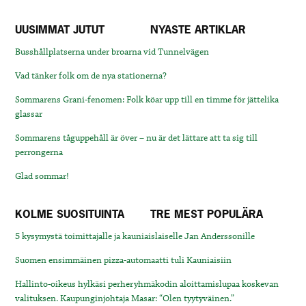
UUSIMMAT JUTUT
NYASTE ARTIKLAR
Busshållplatserna under broarna vid Tunnelvägen
Vad tänker folk om de nya stationerna?
Sommarens Grani-fenomen: Folk köar upp till en timme för jättelika
glassar
Sommarens tåguppehåll är över – nu är det lättare att ta sig till
perrongerna
Glad sommar!
KOLME SUOSITUINTA
TRE MEST POPULÄRA
5 kysymystä toimittajalle ja kauniaislaiselle Jan Anderssonille
Suomen ensimmäinen pizza-automaatti tuli Kauniaisiin
Hallinto-oikeus hylkäsi perheryhmäkodin aloittamislupaa koskevan
valituksen. Kaupunginjohtaja Masar: “Olen tyytyväinen.”