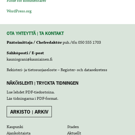
Flöde för kommentarer
WordPress.org
OTA YHTEYTTÄ | TA KONTAKT
Päätoimittaja / Chefredaktör
puh./tfn 050 555 1703
Sähköposti / E-post
kaunisgrani@kauniainen.fi
Rekisteri- ja tietosuojaseloste – Register- och datasekretess
NÄKÖISLEHTI | TRYCKTA TIDNINGEN
Lue lehdet
PDF-tiedostoina
.
Läs tidningarna i
PDF-format
.
ARKISTO | ARKIV
Kaupunki
Staden
Ajankohtaista
Aktuellt