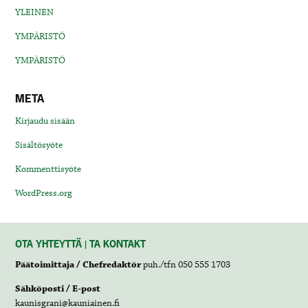
YLEINEN
YMPÄRISTÖ
YMPÄRISTÖ
META
Kirjaudu sisään
Sisältösyöte
Kommenttisyöte
WordPress.org
OTA YHTEYTTÄ | TA KONTAKT
Päätoimittaja / Chefredaktör
puh./tfn 050 555 1703
Sähköposti / E-post
kaunisgrani@kauniainen.fi