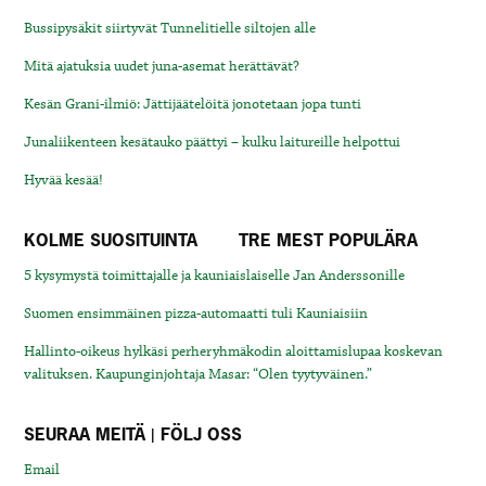
Bussipysäkit siirtyvät Tunnelitielle siltojen alle
Mitä ajatuksia uudet juna-asemat herättävät?
Kesän Grani-ilmiö: Jättijäätelöitä jonotetaan jopa tunti
Junaliikenteen kesätauko päättyi – kulku laitureille helpottui
Hyvää kesää!
KOLME SUOSITUINTA
TRE MEST POPULÄRA
5 kysymystä toimittajalle ja kauniaislaiselle Jan Anderssonille
Suomen ensimmäinen pizza-automaatti tuli Kauniaisiin
Hallinto-oikeus hylkäsi perheryhmäkodin aloittamislupaa koskevan
valituksen. Kaupunginjohtaja Masar: “Olen tyytyväinen.”
SEURAA MEITÄ | FÖLJ OSS
Email