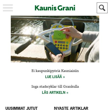
KAUPUNKI
STADEN
AJANKOHTAISTA
AKTUELLT
URHEILU
IDROTT
KULTTUURI
KULTUR
HISTORIA
HISTORIA
YLEINEN
ALLMÄN
FÖR
Ei kaupunkipyöriä Kauniaisiin
MAINOSTAJILLE
ANNONSÖRER
LUE LISÄÄ
Inga stadscyklar till Grankulla
LÄS ARTIKELN
UUSIMMAT JUTUT
NYASTE ARTIKLAR