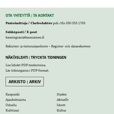
OTA YHTEYTTÄ | TA KONTAKT
Päätoimittaja / Chefredaktör
puh./tfn 050 555 1703
Sähköposti / E-post
kaunisgrani@kauniainen.fi
Rekisteri- ja tietosuojaseloste – Register- och datasekretess
NÄKÖISLEHTI | TRYCKTA TIDNINGEN
Lue lehdet
PDF-tiedostoina
.
Läs tidningarna i
PDF-format
.
ARKISTO | ARKIV
Kaupunki
Staden
Ajankohtaista
Aktuellt
Urheilu
Idrott
Kulttuuri
Kultur