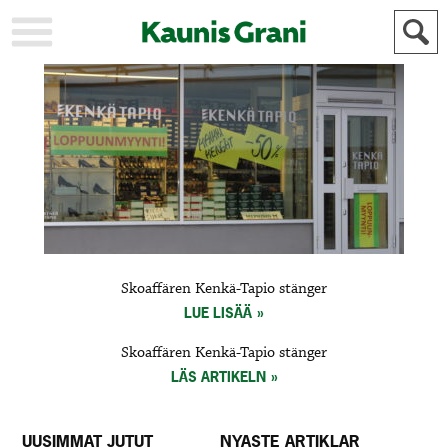
KAUPUNKI
STADEN
AJANKOHTAISTA
AKTUELLT
URHEILU
IDROTT
KULTTUURI
KULTUR
HISTORIA
HISTORIA
YLEINEN
ALLMÄN
FÖR
Skoaffären Kenkä-Tapio stänger
MAINOSTAJILLE
ANNONSÖRER
LUE LISÄÄ
Skoaffären Kenkä-Tapio stänger
LÄS ARTIKELN
UUSIMMAT JUTUT
NYASTE ARTIKLAR