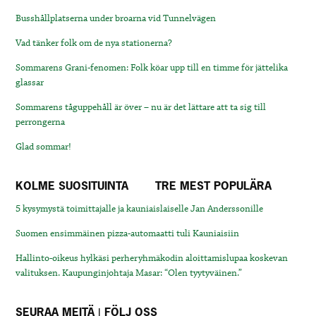
Busshållplatserna under broarna vid Tunnelvägen
Vad tänker folk om de nya stationerna?
Sommarens Grani-fenomen: Folk köar upp till en timme för jättelika
glassar
Sommarens tåguppehåll är över – nu är det lättare att ta sig till
perrongerna
Glad sommar!
KOLME SUOSITUINTA
TRE MEST POPULÄRA
5 kysymystä toimittajalle ja kauniaislaiselle Jan Anderssonille
Suomen ensimmäinen pizza-automaatti tuli Kauniaisiin
Hallinto-oikeus hylkäsi perheryhmäkodin aloittamislupaa koskevan
valituksen. Kaupunginjohtaja Masar: “Olen tyytyväinen.”
SEURAA MEITÄ | FÖLJ OSS