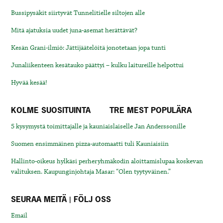
Bussipysäkit siirtyvät Tunnelitielle siltojen alle
Mitä ajatuksia uudet juna-asemat herättävät?
Kesän Grani-ilmiö: Jättijäätelöitä jonotetaan jopa tunti
Junaliikenteen kesätauko päättyi – kulku laitureille helpottui
Hyvää kesää!
KOLME SUOSITUINTA
TRE MEST POPULÄRA
5 kysymystä toimittajalle ja kauniaislaiselle Jan Anderssonille
Suomen ensimmäinen pizza-automaatti tuli Kauniaisiin
Hallinto-oikeus hylkäsi perheryhmäkodin aloittamislupaa koskevan
valituksen. Kaupunginjohtaja Masar: “Olen tyytyväinen.”
SEURAA MEITÄ | FÖLJ OSS
Email