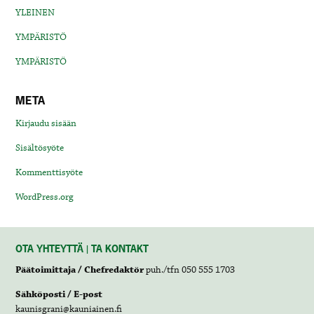
YLEINEN
YMPÄRISTÖ
YMPÄRISTÖ
META
Kirjaudu sisään
Sisältösyöte
Kommenttisyöte
WordPress.org
OTA YHTEYTTÄ | TA KONTAKT
Päätoimittaja / Chefredaktör
puh./tfn 050 555 1703
Sähköposti / E-post
kaunisgrani@kauniainen.fi