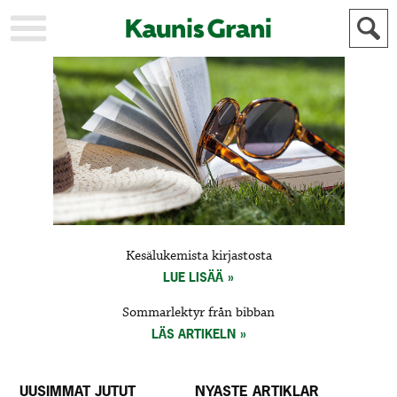
KAUPUNKI
STADEN
AJANKOHTAISTA
AKTUELLT
URHEILU
IDROTT
KULTTUURI
KULTUR
HISTORIA
HISTORIA
YLEINEN
ALLMÄN
FÖR
Kesälukemista kirjastosta
MAINOSTAJILLE
ANNONSÖRER
LUE LISÄÄ
Sommarlektyr från bibban
LÄS ARTIKELN
UUSIMMAT JUTUT
NYASTE ARTIKLAR