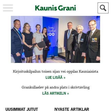
KAUPUNKI
STADEN
AJANKOHTAISTA
AKTUELLT
URHEILU
IDROTT
KULTTUURI
KULTUR
HISTORIA
HISTORIA
YLEINEN
ALLMÄN
FÖR
Kirjoituskilpailun toisen sijan vei oppilas Kauniaisista
MAINOSTAJILLE
ANNONSÖRER
LUE LISÄÄ
Grankullaelev på andra plats i skrivtävling
LÄS ARTIKELN
UUSIMMAT JUTUT
NYASTE ARTIKLAR