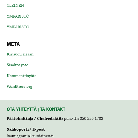
YLEINEN
YMPÄRISTÖ
YMPÄRISTÖ
META
Kirjaudu sisään
Sisältösyöte
Kommenttisyöte
WordPress.org
OTA YHTEYTTÄ | TA KONTAKT
Päätoimittaja / Chefredaktör
puh./tfn 050 555 1703
Sähköposti / E-post
kaunisgrani@kauniainen.fi