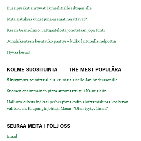
Bussipysäkit siirtyvät Tunnelitielle siltojen alle
Mitä ajatuksia uudet juna-asemat herättävät?
Kesän Grani-ilmiö: Jättijäätelöitä jonotetaan jopa tunti
Junaliikenteen kesätauko päättyi – kulku laitureille helpottui
Hyvää kesää!
KOLME SUOSITUINTA
TRE MEST POPULÄRA
5 kysymystä toimittajalle ja kauniaislaiselle Jan Anderssonille
Suomen ensimmäinen pizza-automaatti tuli Kauniaisiin
Hallinto-oikeus hylkäsi perheryhmäkodin aloittamislupaa koskevan
valituksen. Kaupunginjohtaja Masar: “Olen tyytyväinen.”
SEURAA MEITÄ | FÖLJ OSS
Email