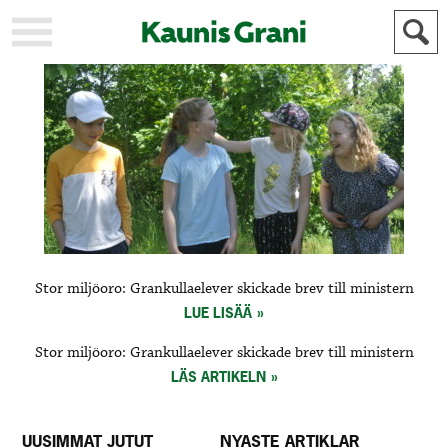
KAUPUNKI
STADEN
AJANKOHTAISTA
AKTUELLT
URHEILU
IDROTT
KULTTUURI
KULTUR
HISTORIA
HISTORIA
YLEINEN
ALLMÄN
FÖR
Stor miljöoro: Grankullaelever skickade brev till ministern
MAINOSTAJILLE
ANNONSÖRER
LUE LISÄÄ
Stor miljöoro: Grankullaelever skickade brev till ministern
LÄS ARTIKELN
UUSIMMAT JUTUT
NYASTE ARTIKLAR