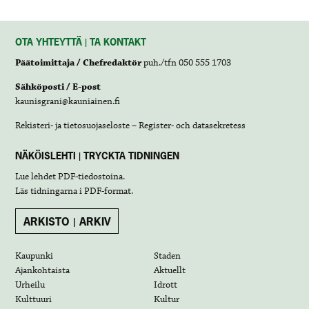
OTA YHTEYTTÄ | TA KONTAKT
Päätoimittaja / Chefredaktör
puh./tfn 050 555 1703
Sähköposti / E-post
kaunisgrani@kauniainen.fi
Rekisteri- ja tietosuojaseloste – Register- och datasekretess
NÄKÖISLEHTI | TRYCKTA TIDNINGEN
Lue lehdet
PDF-tiedostoina
.
Läs tidningarna i
PDF-format
.
ARKISTO | ARKIV
Kaupunki
Staden
Ajankohtaista
Aktuellt
Urheilu
Idrott
Kulttuuri
Kultur