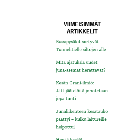
VIIMEISIMMÄT
ARTIKKELIT
Bussipysäkit siirtyvät
Tunnelitielle siltojen alle
Mitä ajatuksia uudet
juna-asemat herättävät?
Kesän Grani-ilmiö:
Jättijäätelöitä jonotetaan
jopa tunti
Junaliikenteen kesätauko
päättyi – kulku laitureille
helpottui
Hyvää kesää!