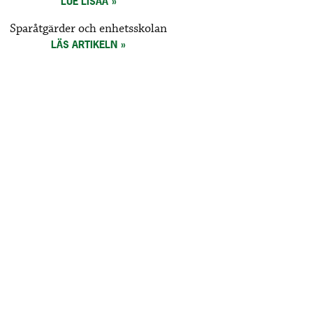
LUE LISÄÄ
Sparåtgärder och enhetsskolan
LÄS ARTIKELN