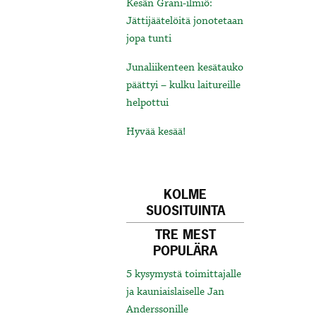
Kesän Grani-ilmiö:
Jättijäätelöitä jonotetaan
jopa tunti
Junaliikenteen kesätauko
päättyi – kulku laitureille
helpottui
Hyvää kesää!
KOLME
SUOSITUINTA
TRE MEST
POPULÄRA
5 kysymystä toimittajalle
ja kauniaislaiselle Jan
Anderssonille