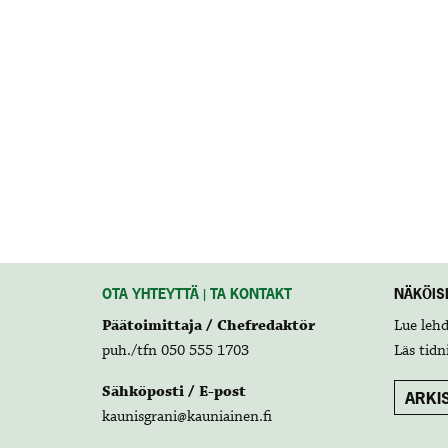
OTA YHTEYTTÄ | TA KONTAKT
NÄKÖISL
Päätoimittaja / Chefredaktör
Lue leh
puh./tfn 050 555 1703
Läs tidn
Sähköposti / E-post
ARKIS
kaunisgrani@kauniainen.fi