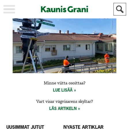
KAUPUNKI
STADEN
AJANKOHTAISTA
AKTUELLT
URHEILU
IDROTT
KULTTUURI
KULTUR
HISTORIA
HISTORIA
YLEINEN
ALLMÄN
FÖR
Minne viitta osoittaa?
MAINOSTAJILLE
ANNONSÖRER
LUE LISÄÄ
Vart visar vägvisarens skyltar?
LÄS ARTIKELN
UUSIMMAT JUTUT
NYASTE ARTIKLAR