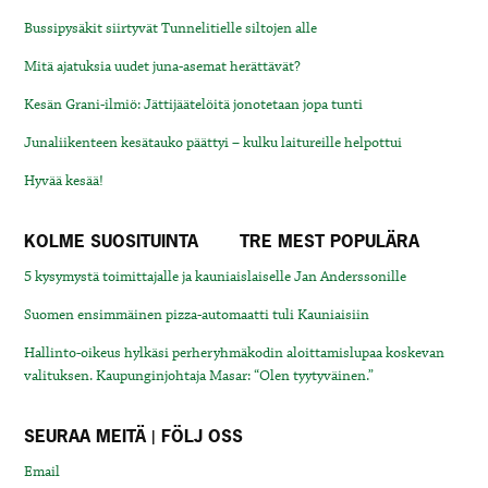
Bussipysäkit siirtyvät Tunnelitielle siltojen alle
Mitä ajatuksia uudet juna-asemat herättävät?
Kesän Grani-ilmiö: Jättijäätelöitä jonotetaan jopa tunti
Junaliikenteen kesätauko päättyi – kulku laitureille helpottui
Hyvää kesää!
KOLME SUOSITUINTA
TRE MEST POPULÄRA
5 kysymystä toimittajalle ja kauniaislaiselle Jan Anderssonille
Suomen ensimmäinen pizza-automaatti tuli Kauniaisiin
Hallinto-oikeus hylkäsi perheryhmäkodin aloittamislupaa koskevan
valituksen. Kaupunginjohtaja Masar: “Olen tyytyväinen.”
SEURAA MEITÄ | FÖLJ OSS
Email