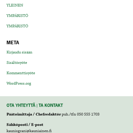
YLEINEN
YMPÄRISTÖ
YMPÄRISTÖ
META
Kirjaudu sisään
Sisältösyöte
Kommenttisyöte
WordPress.org
OTA YHTEYTTÄ | TA KONTAKT
Päätoimittaja / Chefredaktör
puh./tfn 050 555 1703
Sähköposti / E-post
kaunisgrani@kauniainen.fi