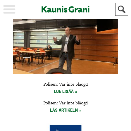
KAUPUNKI
STADEN
AJANKOHTAISTA
AKTUELLT
URHEILU
IDROTT
KULTTUURI
KULTUR
HISTORIA
HISTORIA
YLEINEN
ALLMÄN
FÖR
Polisen: Var inte blåögd
MAINOSTAJILLE
ANNONSÖRER
LUE LISÄÄ
Polisen: Var inte blåögd
LÄS ARTIKELN