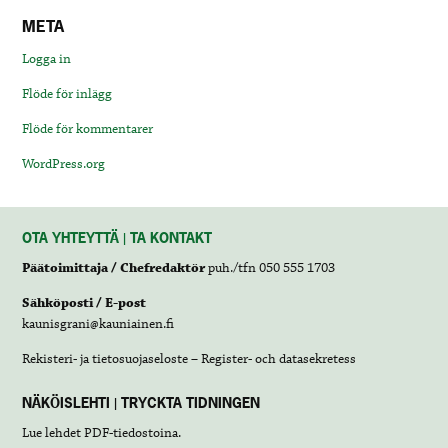
META
Logga in
Flöde för inlägg
Flöde för kommentarer
WordPress.org
OTA YHTEYTTÄ | TA KONTAKT
Päätoimittaja / Chefredaktör
puh./tfn 050 555 1703
Sähköposti / E-post
kaunisgrani@kauniainen.fi
Rekisteri- ja tietosuojaseloste – Register- och datasekretess
NÄKÖISLEHTI | TRYCKTA TIDNINGEN
Lue lehdet
PDF-tiedostoina
.