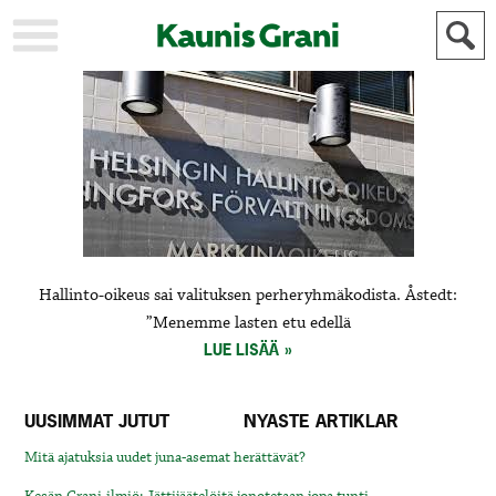
KAUPUNKI
STADEN
AJANKOHTAISTA
AKTUELLT
URHEILU
IDROTT
KULTTUURI
KULTUR
HISTORIA
HISTORIA
YLEINEN
ALLMÄN
Hallinto-oikeus sai valituksen perheryhmäkodista. Åstedt:
FÖR
”Menemme lasten etu edellä
MAINOSTAJILLE
ANNONSÖRER
LUE LISÄÄ
UUSIMMAT JUTUT
NYASTE ARTIKLAR
Mitä ajatuksia uudet juna-asemat herättävät?