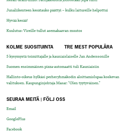
Kesän Grani-ilmiö: Jättijäätelöitä jonotetaan jopa tunti
Junaliikenteen kesätauko päättyi – kulku laitureille helpottui
Hyvää kesää!
Kuulutus: Vireille tullut asemakaavan muutos
KOLME SUOSITUINTA
TRE MEST POPULÄRA
5 kysymystä toimittajalle ja kauniaislaiselle Jan Anderssonille
Suomen ensimmäinen pizza-automaatti tuli Kauniaisiin
Hallinto-oikeus hylkäsi perheryhmäkodin aloittamislupaa koskevan
valituksen. Kaupunginjohtaja Masar: “Olen tyytyväinen.”
SEURAA MEITÄ | FÖLJ OSS
Email
GooglePlus
Facebook