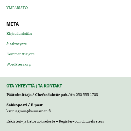
YMPÄRISTÖ
META
Kirjaudu sisään
Sisältösyöte
Kommenttisyöte
WordPress.org
OTA YHTEYTTÄ | TA KONTAKT
Päätoimittaja / Chefredaktör
puh./tfn 050 555 1703
Sähköposti / E-post
kaunisgrani@kauniainen.fi
Rekisteri- ja tietosuojaseloste – Register- och datasekretess