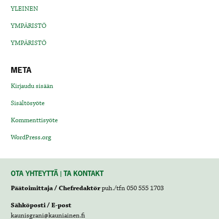
YLEINEN
YMPÄRISTÖ
YMPÄRISTÖ
META
Kirjaudu sisään
Sisältösyöte
Kommenttisyöte
WordPress.org
OTA YHTEYTTÄ | TA KONTAKT
Päätoimittaja / Chefredaktör
puh./tfn 050 555 1703
Sähköposti / E-post
kaunisgrani@kauniainen.fi