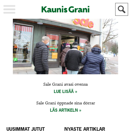
KAUPUNKI
STADEN
AJANKOHTAISTA
AKTUELLT
URHEILU
IDROTT
KULTTUURI
KULTUR
HISTORIA
HISTORIA
YLEINEN
ALLMÄN
FÖR
Sale Grani avasi ovensa
MAINOSTAJILLE
ANNONSÖRER
LUE LISÄÄ
Sale Grani öppnade sina dörrar
LÄS ARTIKELN
UUSIMMAT JUTUT
NYASTE ARTIKLAR