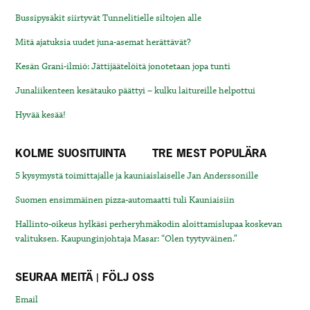
Bussipysäkit siirtyvät Tunnelitielle siltojen alle
Mitä ajatuksia uudet juna-asemat herättävät?
Kesän Grani-ilmiö: Jättijäätelöitä jonotetaan jopa tunti
Junaliikenteen kesätauko päättyi – kulku laitureille helpottui
Hyvää kesää!
KOLME SUOSITUINTA
TRE MEST POPULÄRA
5 kysymystä toimittajalle ja kauniaislaiselle Jan Anderssonille
Suomen ensimmäinen pizza-automaatti tuli Kauniaisiin
Hallinto-oikeus hylkäsi perheryhmäkodin aloittamislupaa koskevan
valituksen. Kaupunginjohtaja Masar: “Olen tyytyväinen.”
SEURAA MEITÄ | FÖLJ OSS
Email