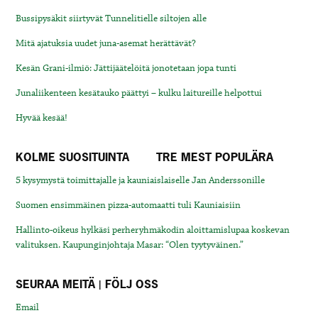
Bussipysäkit siirtyvät Tunnelitielle siltojen alle
Mitä ajatuksia uudet juna-asemat herättävät?
Kesän Grani-ilmiö: Jättijäätelöitä jonotetaan jopa tunti
Junaliikenteen kesätauko päättyi – kulku laitureille helpottui
Hyvää kesää!
KOLME SUOSITUINTA
TRE MEST POPULÄRA
5 kysymystä toimittajalle ja kauniaislaiselle Jan Anderssonille
Suomen ensimmäinen pizza-automaatti tuli Kauniaisiin
Hallinto-oikeus hylkäsi perheryhmäkodin aloittamislupaa koskevan
valituksen. Kaupunginjohtaja Masar: “Olen tyytyväinen.”
SEURAA MEITÄ | FÖLJ OSS
Email