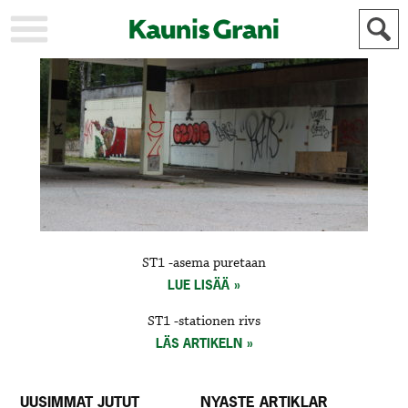
KAUPUNKI
STADEN
AJANKOHTAISTA
AKTUELLT
URHEILU
IDROTT
KULTTUURI
KULTUR
HISTORIA
HISTORIA
YLEINEN
ALLMÄN
FÖR
ST1 -asema puretaan
MAINOSTAJILLE
ANNONSÖRER
LUE LISÄÄ
ST1 -stationen rivs
LÄS ARTIKELN
UUSIMMAT JUTUT
NYASTE ARTIKLAR