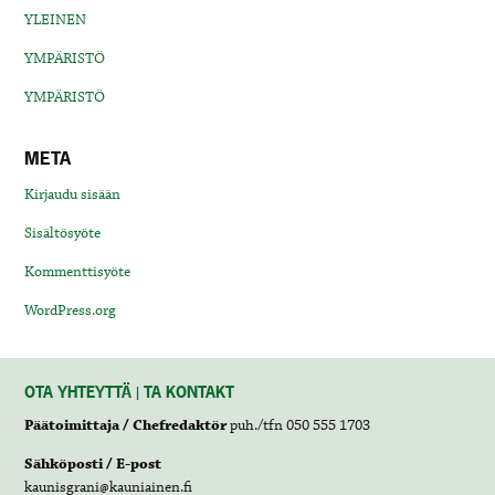
YLEINEN
YMPÄRISTÖ
YMPÄRISTÖ
META
Kirjaudu sisään
Sisältösyöte
Kommenttisyöte
WordPress.org
OTA YHTEYTTÄ | TA KONTAKT
Päätoimittaja / Chefredaktör
puh./tfn 050 555 1703
Sähköposti / E-post
kaunisgrani@kauniainen.fi