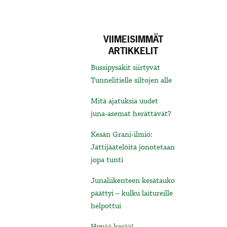
VIIMEISIMMÄT
ARTIKKELIT
Bussipysäkit siirtyvät
Tunnelitielle siltojen alle
Mitä ajatuksia uudet
juna-asemat herättävät?
Kesän Grani-ilmiö:
Jättijäätelöitä jonotetaan
jopa tunti
Junaliikenteen kesätauko
päättyi – kulku laitureille
helpottui
Hyvää kesää!