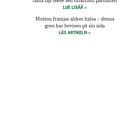
tämä laji tekee sen tutkitusti parhaiten
LUE LISÄÄ
Motion främjar äldres hälsa – denna
gren har bevisen på sin sida
LÄS ARTIKELN