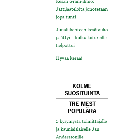
Kesän Grani-ilmiö:
Jättijäätelöitä jonotetaan
jopa tunti
Junaliikenteen kesätauko
päättyi – kulku laitureille
helpottui
Hyvää kesää!
KOLME
SUOSITUINTA
TRE MEST
POPULÄRA
5 kysymystä toimittajalle
ja kauniaislaiselle Jan
Anderssonille