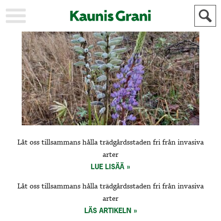
KAUPUNKI
STADEN
AJANKOHTAISTA
AKTUELLT
URHEILU
IDROTT
KULTTUURI
KULTUR
HISTORIA
HISTORIA
YLEINEN
ALLMÄN
FÖR
Låt oss tillsammans hålla trädgårdsstaden fri från invasiva
MAINOSTAJILLE
ANNONSÖRER
arter
LUE LISÄÄ
Låt oss tillsammans hålla trädgårdsstaden fri från invasiva
arter
LÄS ARTIKELN