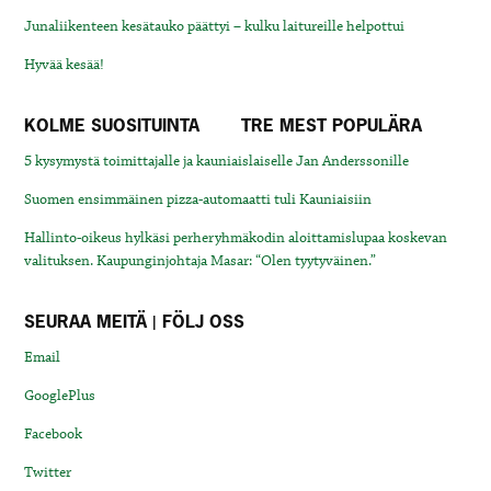
Junaliikenteen kesätauko päättyi – kulku laitureille helpottui
Hyvää kesää!
KOLME SUOSITUINTA
TRE MEST POPULÄRA
5 kysymystä toimittajalle ja kauniaislaiselle Jan Anderssonille
Suomen ensimmäinen pizza-automaatti tuli Kauniaisiin
Hallinto-oikeus hylkäsi perheryhmäkodin aloittamislupaa koskevan
valituksen. Kaupunginjohtaja Masar: “Olen tyytyväinen.”
SEURAA MEITÄ | FÖLJ OSS
Email
GooglePlus
Facebook
Twitter