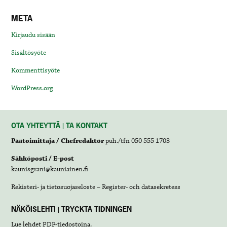
META
Kirjaudu sisään
Sisältösyöte
Kommenttisyöte
WordPress.org
OTA YHTEYTTÄ | TA KONTAKT
Päätoimittaja / Chefredaktör
puh./tfn 050 555 1703
Sähköposti / E-post
kaunisgrani@kauniainen.fi
Rekisteri- ja tietosuojaseloste – Register- och datasekretess
NÄKÖISLEHTI | TRYCKTA TIDNINGEN
Lue lehdet
PDF-tiedostoina
.