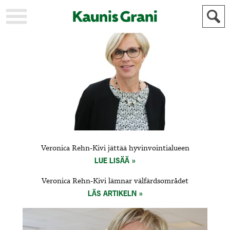
KAUPUNKI
STADEN
AJANKOHTAISTA
AKTUELLT
URHEILU
IDROTT
KULTTUURI
KULTUR
HISTORIA
HISTORIA
YLEINEN
ALLMÄN
FÖR
Veronica Rehn-Kivi jättää hyvinvointialueen
MAINOSTAJILLE
ANNONSÖRER
LUE LISÄÄ
Veronica Rehn-Kivi lämnar välfärdsområdet
LÄS ARTIKELN