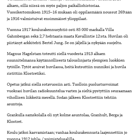
alkaen, sillä niissä on myös paljon paikallishistoriaa.
Vuosikertomuksen 1915–16 mukaan oli oppilasmäärä noussut 269:ään
ja 1916 valmistuivat ensimmäiset ylioppilaat.
Vuonna 1917 koulurakennusyhtiö osti 85 000 markalla Villa
Gahmbergan sekä 2,7 hehtaaria maata Kavallintie 12:sta. Huvilan oli
piirtänyt arkkitehti Bertel Jung. Se on jäljellä ja nykyään suojeltu.
Magnus Hagelstam toteutti siellä vuodesta 1913 alkaen
suunnitelmansa käytännöllisestä talouslinjasta ylempien luokkien
tytöille. Tytöt asuivat huvilassa, heitä kutsuttiin nunniksi ja huvila
ristittiin Klostretiksi.
Opetus jatkui siellä sotavuosiin asti. Tuolloin puolustusvoimat
vuokrasi huvilan radiokuuntelua varten ja sieltä pystyttiin seuraamaan
vihollisen liikkeitä merellä. Sodan jälkeen Klostrettiin tehtiin
asuntoja.
Grankulla samskolalla oli nyt kolme asuntolaa, Granhult, Berga ja
Klostret.
Koulu jatkoi kasvamistaan; vanhaa koulurakennusta laajennettiin jo
vuonna 1912 juhla- / voimistelusalilla.