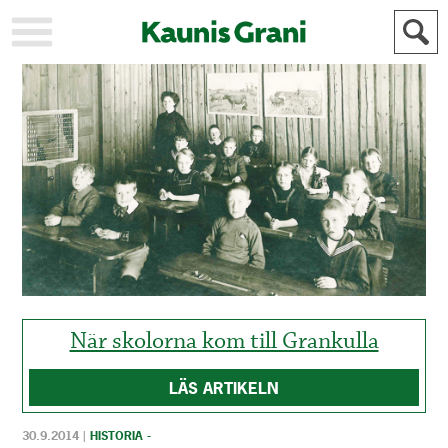
KAUPUNKI
STADEN
AJANKOHTAISTA
AKTUELLT
URHEILU
IDROTT
KULTTUURI
KULTUR
HISTORIA
HISTORIA
YLEINEN
ALLMÄN
FÖR
MAINOSTAJILLE
ANNONSÖRER
När skolorna kom till Grankulla
LÄS ARTIKELN
30.9.2014
|
HISTORIA -