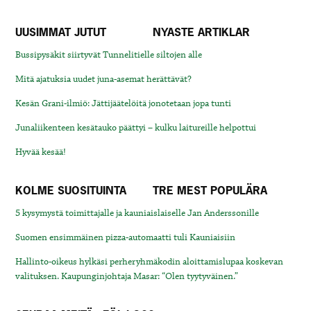
UUSIMMAT JUTUT
NYASTE ARTIKLAR
Bussipysäkit siirtyvät Tunnelitielle siltojen alle
Mitä ajatuksia uudet juna-asemat herättävät?
Kesän Grani-ilmiö: Jättijäätelöitä jonotetaan jopa tunti
Junaliikenteen kesätauko päättyi – kulku laitureille helpottui
Hyvää kesää!
KOLME SUOSITUINTA
TRE MEST POPULÄRA
5 kysymystä toimittajalle ja kauniaislaiselle Jan Anderssonille
Suomen ensimmäinen pizza-automaatti tuli Kauniaisiin
Hallinto-oikeus hylkäsi perheryhmäkodin aloittamislupaa koskevan
valituksen. Kaupunginjohtaja Masar: “Olen tyytyväinen.”