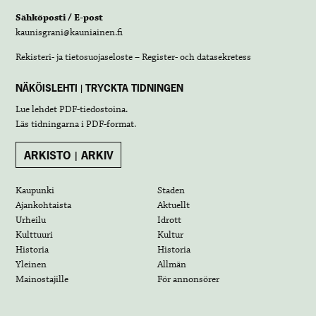
Sähköposti / E-post
kaunisgrani@kauniainen.fi
Rekisteri- ja tietosuojaseloste – Register- och datasekretess
NÄKÖISLEHTI | TRYCKTA TIDNINGEN
Lue lehdet
PDF-tiedostoina
.
Läs tidningarna i
PDF-format
.
ARKISTO | ARKIV
Kaupunki
Staden
Ajankohtaista
Aktuellt
Urheilu
Idrott
Kulttuuri
Kultur
Historia
Historia
Yleinen
Allmän
Mainostajille
För annonsörer