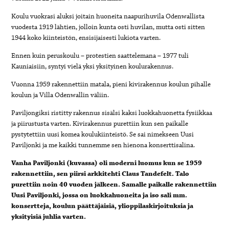
Koulu vuokrasi aluksi joitain huoneita naapurihuvila Odenwallista
vuodesta 1919 lähtien, jolloin kunta osti huvilan, mutta osti sitten
1944 koko kiinteistön, ensisijaisesti lukiota varten.
Ennen kuin peruskoulu – protestien saattelemana – 1977 tuli
Kauniaisiin, syntyi vielä yksi yksityinen koulurakennus.
Vuonna 1959 rakennettiin matala, pieni kivirakennus koulun pihalle
koulun ja Villa Odenwallin väliin.
Paviljongiksi ristitty rakennus sisälsi kaksi luokkahuonetta fysiikkaa
ja piirustusta varten. Kivirakennus purettiin kun sen paikalle
pystytettiin uusi komea koulukiinteistö. Se sai nimekseen Uusi
Paviljonki ja me kaikki tunnemme sen hienona konserttisalina.
Vanha Paviljonki (kuvassa) oli moderni luomus kun se 1959
rakennettiin, sen piirsi arkkitehti Claus Tandefelt. Talo
purettiin noin 40 vuoden jälkeen. Samalle paikalle rakennettiin
Uusi Paviljonki, jossa on luokkahuoneita ja iso sali mm.
konsertteja, koulun päättäjäisiä, ylioppilaskirjoituksia ja
yksityisiä juhlia varten.