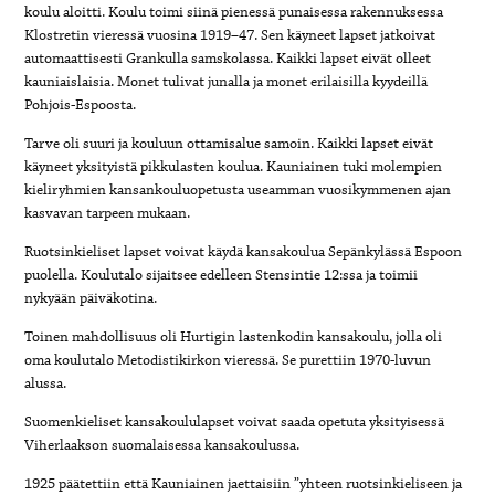
koulu aloitti. Koulu toimi siinä pienessä punaisessa rakennuksessa
Klostretin vieressä vuosina 1919–47. Sen käyneet lapset jatkoivat
automaattisesti Grankulla samskolassa. Kaikki lapset eivät olleet
kauniaislaisia. Monet tulivat junalla ja monet erilaisilla kyydeillä
Pohjois-Espoosta.
Tarve oli suuri ja kouluun ottamisalue samoin. Kaikki lapset eivät
käyneet yksityistä pikkulasten koulua. Kauniainen tuki molempien
kieliryhmien kansankouluopetusta useamman vuosikymmenen ajan
kasvavan tarpeen mukaan.
Ruotsinkieliset lapset voivat käydä kansakoulua Sepänkylässä Espoon
puolella. Koulutalo sijaitsee edelleen Stensintie 12:ssa ja toimii
nykyään päiväkotina.
Toinen mahdollisuus oli Hurtigin lastenkodin kansakoulu, jolla oli
oma koulutalo Metodistikirkon vieressä. Se purettiin 1970-luvun
alussa.
Suomenkieliset kansakoululapset voivat saada opetuta yksityisessä
Viherlaakson suomalaisessa kansakoulussa.
1925 päätettiin että Kauniainen jaettaisiin ”yhteen ruotsinkieliseen ja