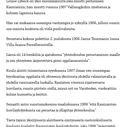
Louise Lybeck oli yksi ensimmäisistä joka muutti perheineen
Kauniaisiin; hän muutti vuonna 1907 Vallmogårdiin miehensä ja
kolmen lapsensa kanssa.
Hän sai mukaansa useampia vanhempia jo syksyllä 1906, jolloin suurin
osa uusista kodeista oli vielä puolivalmiita.
Perustava kokous pidettiin 2. joulukuuta 1906 Janne Thurmanin luona
Villa Åsassa Forsellesintiellä.
Läsnä oli 14 henkilöä ja ajatuksena ”yhteiskoulun perustaminen maalle
ja sen yhteyteen järjestettävä pieni oppilasasuntola”.
Koulu aloitti toimintansa syyskuussa 1907 ilman sen suurempaa
byrokratiaa; oppilaita oli yhteensä yksitoista yhdellä valmistavalla ja
yhdellä varsinaisella luokalla. Rautatien vieressä sijaitsevasta
huvilasta, suurin piirtein siellä, missä nyt on Varuboden, vuokrattiin
kolme huonetta ja keittiö.
Senaatti antoi suostumuksensa maaliskuussa 1908 ”että Kauniaisten
huvilayhdyskunta sai perustaa ja ylläpitää yhteiskoulua.”
Tästä täysin yksityisestä aloitteesta syntyneestä ruotsinkielisestä
koulusta huolehti Kauniaisten kouluyhdistys, joka 1908 ”järjestäytyi