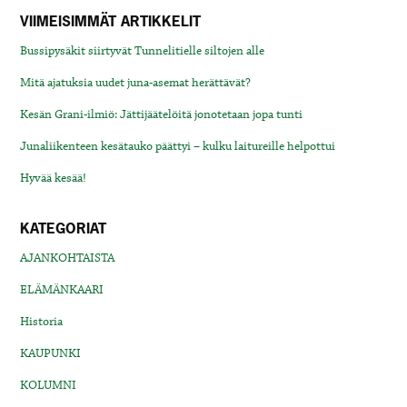
VIIMEISIMMÄT ARTIKKELIT
Bussipysäkit siirtyvät Tunnelitielle siltojen alle
Mitä ajatuksia uudet juna-asemat herättävät?
Kesän Grani-ilmiö: Jättijäätelöitä jonotetaan jopa tunti
Junaliikenteen kesätauko päättyi – kulku laitureille helpottui
Hyvää kesää!
KATEGORIAT
AJANKOHTAISTA
ELÄMÄNKAARI
Historia
KAUPUNKI
KOLUMNI