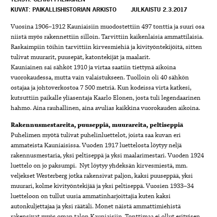
KUVAT: PAIKALLISHISTORIAN ARKISTO
JULKAISTU 2.3.2017
Vuosina 1906–1912 Kauniaisiin muodostettiin 497 tonttia ja suuri osa
niistä myös rakennettiin silloin. Tarvittiin kaikenlaisia ammattilaisia.
Raskaimpiin töihin tarvittiin kirvesmiehiä ja kivityöntekijöitä, sitten
tulivat muurarit, puusepät, katontekijät ja maalarit.
Kauniainen sai sähköt 1910 ja virtaa saatiin tiettynä aikoina
vuorokaudessa, mutta vain valaistukseen. Tuolloin oli 40 sähkön
ostajaa ja johtoverkostoa 7 500 metriä. Kun kodeissa virta katkesi,
kutsuttiin paikalle yliasentaja Kaarlo Elonen, josta tuli legendaarinen
hahmo. Aina rauhallinen, aina avulias kaikkina vuorokauden aikoina.
Rakennusmestareita, puuseppiä, muurareita, peltiseppiä
Puhelimen myötä tulivat puhelinluettelot, joista saa kuvan eri
ammateista Kauniaisissa. Vuoden 1917 luettelosta löytyy neljä
rakennusmestaria, yksi peltiseppä ja yksi maalarimestari. Vuoden 1924
luettelo on jo paksumpi. Nyt löytyy yhdeksän kirvesmiestä, mm.
veljekset Westerberg jotka rakensivat paljon, kaksi puuseppää, yksi
muurari, kolme kivityöntekijää ja yksi peltiseppä. Vuosien 1933–34
luetteloon on tullut uusia ammatinharjoittajia kuten kaksi
autonkuljettajaa ja yksi räätäli. Monet näistä ammattimiehistä
rakensivat myös oman talon Kauniaisiin. Tonttimaa ei ollut erityisen