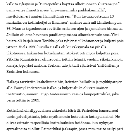
kalkita syksyisin ja ”turvepehkua käyttää ulkohuoneen alustana jne.”
Sama yritys ilmoitti myös ”myyvänsä hiiliä paikkakunnalla”,
huviloiden eri uunien lämmittämiseen. ”Kun tavaraa ostetaan 10
markalla, on kotiinkuljetus ilmainen”, mainostaa Emil Lindholm puh.
96. Muussa tapauksessa sovittiin erikseen ajon ja ajomiehen hinnasta.
Joillain oli oma hevonen puolilämpimässä ulkorakennuksessa. Yksi
heistä oli karjalainen Torikka, joka tyhjensi ulkohuoneet ja kuljetti pois
jätteet. Vielä 1950-luvulla sisällä oli kuivakäymälä tai pihalla
ulkohuussi. Lukuisten kotieläinten jätökset piti myös kuljettaa pois.
Pitkään Kauniaisissa oli hevosia, joitain lehmiä, vuohia, sikoja, kanoja,
kaneja, jopa yksi aasikin. Torikan talo ja talli sijaitsivat Yhtiöntien ja
Ersintien kulmassa.
Halkoja tarvittiin kaakeliuuneihin, keittiön helloihin ja pyykkipatojen
alle. Fanny Lindströmin halko- ja kuljetusliike oli varsinainen
instituutio, samoin Hugo Anderssonin vesi- ja lämpöjohtoliike, joka
perustettiin jo 1909.
Kotielämä oli riippuvainen ahkerista käsistä. Perheiden kanssa asui
usein palvelijattaria, joita myöhemmin kutsuttiin kotiapulaisiksi. He
olivat erittäin tarpeellisia kotitalouksien hoidossa, kun nykyajan
apuvälineitä ei ollut. Esimerkiksi jääkaapin, jossa mm. maito säilyi pari