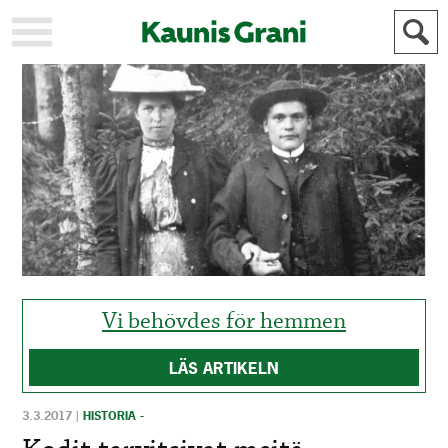
KAUPUNKI
STADEN
AJANKOHTAISTA
AKTUELLT
URHEILU
IDROTT
KULTTUURI
KULTUR
HISTORIA
HISTORIA
YLEINEN
ALLMÄN
FÖR
MAINOSTAJILLE
ANNONSÖRER
Vi behövdes för hemmen
LÄS ARTIKELN
3.3.2017
|
HISTORIA -