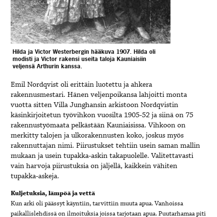
Hilda ja Victor Westerbergin hääkuva 1907. Hilda oli
modisti ja Victor rakensi useita taloja Kauniaisiin
veljensä Arthurin kanssa.
Emil Nordqvist oli erittäin luotettu ja ahkera
rakennusmestari. Hänen veljenpoikansa lahjoitti monta
vuotta sitten Villa Junghansin arkistoon Nordqvistin
käsinkirjoitetun työvihkon vuosilta 1905-52 ja siinä on 75
rakennustyömaata pelkästään Kauniaisissa. Vihkoon on
merkitty talojen ja ulkorakennusten koko, joskus myös
rakennuttajan nimi. Piirustukset tehtiin usein saman mallin
mukaan ja usein tupakka-askin takapuolelle. Valitettavasti
vain harvoja piirustuksia on jäljellä, kaikkein vähiten
tupakka-askeja.
Kuljetuksia, lämpöä ja vettä
Kun arki oli päässyt käyntiin, tarvittiin muuta apua. Vanhoissa
paikallislehdissä on ilmoituksia joissa tarjotaan apua. Puutarhamaa piti