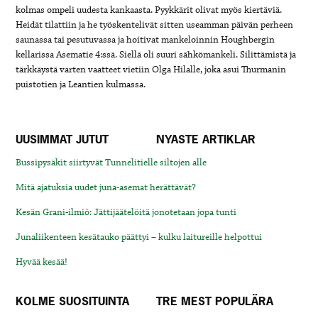
kolmas ompeli uudesta kankaasta. Pyykkärit olivat myös kiertäviä.
Heidät tilattiin ja he työskentelivät sitten useamman päivän perheen
saunassa tai pesutuvassa ja hoitivat mankeloinnin Houghbergin
kellarissa Asematie 4:ssä. Siellä oli suuri sähkömankeli. Silittämistä ja
tärkkäystä varten vaatteet vietiin Olga Hilalle, joka asui Thurmanin
puistotien ja Leantien kulmassa.
UUSIMMAT JUTUT
NYASTE ARTIKLAR
Bussipysäkit siirtyvät Tunnelitielle siltojen alle
Mitä ajatuksia uudet juna-asemat herättävät?
Kesän Grani-ilmiö: Jättijäätelöitä jonotetaan jopa tunti
Junaliikenteen kesätauko päättyi – kulku laitureille helpottui
Hyvää kesää!
KOLME SUOSITUINTA
TRE MEST POPULÄRA