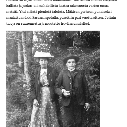
kallista ja joskus oli mahdollista kaataa rakennusta varten omaa
metsää. Yksi näistä pienistä taloista, Mäkisen perheen punaiseksi
maalattu mökki Fasaaninpolulla, purettiin pari vuotta sitten. Joitain
taloja on suurennettu ja muutettu huvilanomaisiksi.