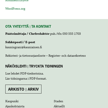
Kommenttisyöte
WordPress.org
OTA YHTEYTTÄ | TA KONTAKT
Päätoimittaja / Chefredaktör
puh./tfn 050 555 1703
Sähköposti / E-post
kaunisgrani@kauniainen.fi
Rekisteri- ja tietosuojaseloste – Register- och datasekretess
NÄKÖISLEHTI | TRYCKTA TIDNINGEN
Lue lehdet
PDF-tiedostoina
.
Läs tidningarna i
PDF-format
.
ARKISTO | ARKIV
Kaupunki
Staden
Ajankohtaista
Aktuellt