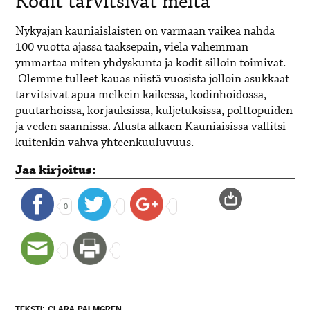
Kodit tarvitsivat meitä
Nykyajan kauniaislaisten on varmaan vaikea nähdä
100 vuotta ajassa taaksepäin, vielä vähemmän
ymmärtää miten yhdyskunta ja kodit silloin toimivat.
Olemme tulleet kauas niistä vuosista jolloin asukkaat
tarvitsivat apua melkein kaikessa, kodinhoidossa,
puutarhoissa, korjauksissa, kuljetuksissa, polttopuiden
ja veden saannissa. Alusta alkaen Kauniaisissa vallitsi
kuitenkin vahva yhteenkuuluvuus.
Jaa kirjoitus:
0
TEKSTI: CLARA PALMGREN