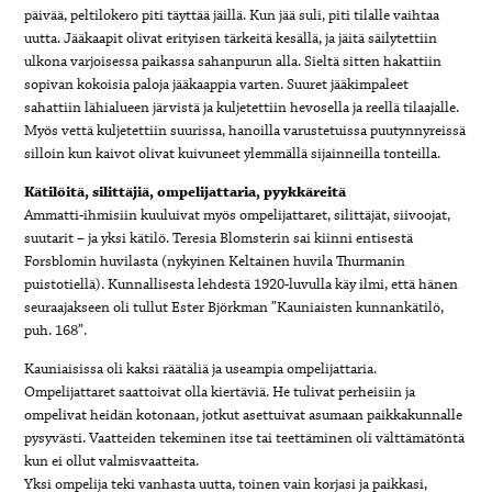
päivää, peltilokero piti täyttää jäillä. Kun jää suli, piti tilalle vaihtaa
uutta. Jääkaapit olivat erityisen tärkeitä kesällä, ja jäitä säilytettiin
ulkona varjoisessa paikassa sahanpurun alla. Sieltä sitten hakattiin
sopivan kokoisia paloja jääkaappia varten. Suuret jääkimpaleet
sahattiin lähialueen järvistä ja kuljetettiin hevosella ja reellä tilaajalle.
Myös vettä kuljetettiin suurissa, hanoilla varustetuissa puutynnyreissä
silloin kun kaivot olivat kuivuneet ylemmällä sijainneilla tonteilla.
Kätilöitä, silittäjiä, ompelijattaria, pyykkäreitä
Ammatti-ihmisiin kuuluivat myös ompelijattaret, silittäjät, siivoojat,
suutarit – ja yksi kätilö. Teresia Blomsterin sai kiinni entisestä
Forsblomin huvilasta (nykyinen Keltainen huvila Thurmanin
puistotiellä). Kunnallisesta lehdestä 1920-luvulla käy ilmi, että hänen
seuraajakseen oli tullut Ester Björkman ”Kauniaisten kunnankätilö,
puh. 168”.
Kauniaisissa oli kaksi räätäliä ja useampia ompelijattaria.
Ompelijattaret saattoivat olla kiertäviä. He tulivat perheisiin ja
ompelivat heidän kotonaan, jotkut asettuivat asumaan paikkakunnalle
pysyvästi. Vaatteiden tekeminen itse tai teettäminen oli välttämätöntä
kun ei ollut valmisvaatteita.
Yksi ompelija teki vanhasta uutta, toinen vain korjasi ja paikkasi,