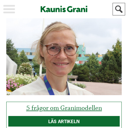
KAUPUNKI
STADEN
AJANKOHTAISTA
AKTUELLT
URHEILU
IDROTT
KULTTUURI
KULTUR
HISTORIA
HISTORIA
YLEINEN
ALLMÄN
FÖR
MAINOSTAJILLE
ANNONSÖRER
5 frågor om Granimodellen
LÄS ARTIKELN