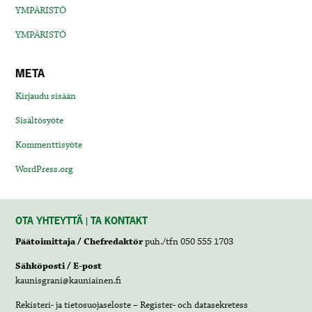
YMPÄRISTÖ
YMPÄRISTÖ
META
Kirjaudu sisään
Sisältösyöte
Kommenttisyöte
WordPress.org
OTA YHTEYTTÄ | TA KONTAKT
Päätoimittaja / Chefredaktör
puh./tfn 050 555 1703
Sähköposti / E-post
kaunisgrani@kauniainen.fi
Rekisteri- ja tietosuojaseloste – Register- och datasekretess