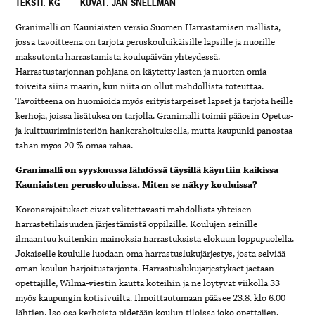
TEKSTI: KG
KUVAT: JAN SNELLMAN
Granimalli on Kauniaisten versio Suomen Harrastamisen mallista,
jossa tavoitteena on tarjota peruskouluikäisille lapsille ja nuorille
maksutonta harrastamista koulupäivän yhteydessä.
Harrastustarjonnan pohjana on käytetty lasten ja nuorten omia
toiveita siinä määrin, kun niitä on ollut mahdollista toteuttaa.
Tavoitteena on huomioida myös erityistarpeiset lapset ja tarjota heille
kerhoja, joissa lisätukea on tarjolla. Granimalli toimii pääosin Opetus-
ja kulttuuriministeriön hankerahoituksella, mutta kaupunki panostaa
tähän myös 20 % omaa rahaa.
Granimalli on syyskuussa lähdössä täysillä käyntiin kaikissa
Kauniaisten peruskouluissa. Miten se näkyy kouluissa?
Koronarajoitukset eivät valitettavasti mahdollista yhteisen
harrastetilaisuuden järjestämistä oppilaille. Koulujen seinille
ilmaantuu kuitenkin mainoksia harrastuksista elokuun loppupuolella.
Jokaiselle koululle luodaan oma harrastuslukujärjestys, josta selviää
oman koulun harjoitustarjonta. Harrastuslukujärjestykset jaetaan
opettajille, Wilma-viestin kautta koteihin ja ne löytyvät viikolla 33
myös kaupungin kotisivuilta. Ilmoittautumaan pääsee 23.8. klo 6.00
lähtien. Iso osa kerhoista pidetään koulun tiloissa joko opettajien,