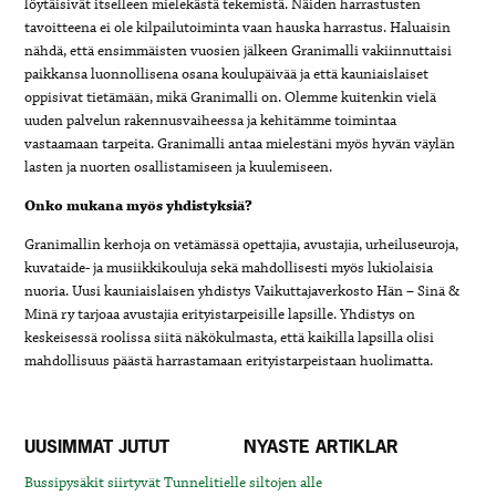
löytäisivät itselleen mielekästä tekemistä. Näiden harrastusten
tavoitteena ei ole kilpailutoiminta vaan hauska harrastus. Haluaisin
nähdä, että ensimmäisten vuosien jälkeen Granimalli vakiinnuttaisi
paikkansa luonnollisena osana koulupäivää ja että kauniaislaiset
oppisivat tietämään, mikä Granimalli on. Olemme kuitenkin vielä
uuden palvelun rakennusvaiheessa ja kehitämme toimintaa
vastaamaan tarpeita. Granimalli antaa mielestäni myös hyvän väylän
lasten ja nuorten osallistamiseen ja kuulemiseen.
Onko mukana myös yhdistyksiä?
Granimallin kerhoja on vetämässä opettajia, avustajia, urheiluseuroja,
kuvataide- ja musiikkikouluja sekä mahdollisesti myös lukiolaisia
nuoria. Uusi kauniaislaisen yhdistys
Vaikuttajaverkosto Hän – Sinä &
Minä ry tarjoaa avustajia erityistarpeisille lapsille. Yhdistys on
keskeisessä roolissa siitä näkökulmasta, että kaikilla lapsilla olisi
mahdollisuus päästä harrastamaan erityistarpeistaan huolimatta.
UUSIMMAT JUTUT
NYASTE ARTIKLAR
Bussipysäkit siirtyvät Tunnelitielle siltojen alle