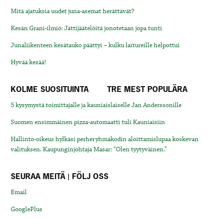
Mitä ajatuksia uudet juna-asemat herättävät?
Kesän Grani-ilmiö: Jättijäätelöitä jonotetaan jopa tunti
Junaliikenteen kesätauko päättyi – kulku laitureille helpottui
Hyvää kesää!
KOLME SUOSITUINTA
TRE MEST POPULÄRA
5 kysymystä toimittajalle ja kauniaislaiselle Jan Anderssonille
Suomen ensimmäinen pizza-automaatti tuli Kauniaisiin
Hallinto-oikeus hylkäsi perheryhmäkodin aloittamislupaa koskevan
valituksen. Kaupunginjohtaja Masar: “Olen tyytyväinen.”
SEURAA MEITÄ | FÖLJ OSS
Email
GooglePlus