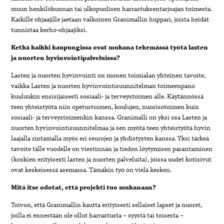
muun henkilökunnan tai ulkopuolisen harrastuksentarjoajan toimesta.
Kaikille ohjaajille jaetaan valkoinen Granimallin huppari, joista heidät
tunnistaa kerho-ohjaajiksi.
Ketkä kaikki kaupungissa ovat mukana tekemässä työtä lasten
ja nuorten hyvinvointipalveluissa?
Lasten ja nuorten hyvinvointi on monen toimialan yhteinen tavoite,
vaikka Lasten ja nuorten hyvinvointisuunnitelman toimeenpano
kuuluukin ensisijaisesti sosiaali- ja terveystoimen alle. Käytännössä
teen yhteistyötä niin opetustoimen, koulujen, nuorisotoimen kuin
sosiaali- ja terveystoimenkin kanssa. Granimalli on yksi osa Lasten ja
nuorten hyvinvointisuunnitelmaa ja sen myötä teen yhteistyötä hyvin
laajalla rintamalla myös eri seurojen ja yhdistysten kanssa. Yksi tärkeä
tavoite tälle vuodelle on viestinnän ja tiedon löytymisen parantaminen
(koskien erityisesti lasten ja nuorten palveluita), joissa uudet kotisivut
ovat keskeisessä asemassa. Tämäkin työ on vielä kesken.
Mitä itse odotat, että projekti tuo mukanaan?
Toivon, että Granimallin kautta erityisesti sellaiset lapset ja nuoret,
joilla ei ennestään ole ollut harrastusta – syystä tai toisesta –