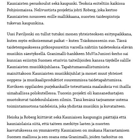
Kauniaisten peruskoulut sekä kaupunki. Teoksia esiteltiin kaikissa
Pohjoismaissa. Nelivuotista projektia johti Roberg, joka kertoo
Kauniaisten nousseen esille mallikkaana, nuorten taideopintoja
tukevan kaupunkina.
Uusi Paviljonki on tullut tutuksi monen yhteisteoksen esityspaikkana,
kuten myös erikoisemmat paikat – kuten Träskmossenin suo. Tässä
taidetempauksessa pitkospuureitin varrella nähtiin taideteoksia elävän
musiikin säestyksellä. Granimalli-hankkeen MuVisJuniori-kerho sai
kunnian esiintyä Suomen eturivin taiteilijoiden kanssa täydelle salille
Kauniaisten musiikkijuhlassa. Tapahtumaosallistumisista
mainittakoon Kauniaisten musiikkijuhlat ja monet muut yhteiset
ooppera- ja musikaaliproduktiot suuremmissa taidetapahtumissa.
Kuviksen oppilaiden purjekankaille toteuttamia maalauksia voi ihailla
uimahallissa polskutellessa. Tuorein projekti oli kansanedustajien
muotokuvat taidekoululaisen silmin. Tänä kesänä tarjoamme uutena
toimintamuotona taideleiriä, joka yhdistää musiikin ja kuvataiteen.
Heiska ja Roberg kiittävät sekä Kauniaisen kaupungin päättäjiä että
kauniaislaisia siitä, että taiteen merkitys lasten ja nuorten
kasvatuksessa on ymmärretty. Kauniainen on mukana Harrastamisen
Suomen mallissa ja sen osana oma Granimalli, joiden tarkoitus on