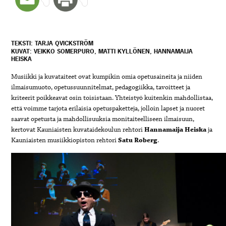
TEKSTI: TARJA QVICKSTRÖM
KUVAT: VEIKKO SOMERPURO, MATTI KYLLÖNEN, HANNAMAIJA
HEISKA
Musiikki ja kuvataiteet ovat kumpikin omia opetusaineita ja niiden
ilmaisumuoto, opetussuunnitelmat, pedagogiikka, tavoitteet ja
kriteerit poikkeavat osin toisistaan. Yhteistyö kuitenkin mahdollistaa,
että voimme tarjota erilaisia opetuspaketteja, jolloin lapset ja nuoret
saavat opetusta ja mahdollisuuksia monitaiteelliseen ilmaisuun,
kertovat Kauniaisten kuvataidekoulun rehtori
Hannamaija Heiska
ja
Kauniaisten musiikkiopiston rehtori
Satu Roberg
.