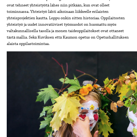
ovat tehneet yhteistyötä lähes niin pitkään, kun ovat olleet
toiminnassa. Yhteistyö lähti aikoinaan liikkeelle erilaisten
yhteisprojektien kautta. Loppu onkin sitten historiaa. Oppilaitosten
yhteistyö ja uudet innovatiiviset työmuodot on huomattu myös
valtakunnallisella tasolla ja monen taideoppilaitokset ovat ottaneet
tästä mallia. Sekä Kuviksen että Kaumon opetus on Opetushallituksen
alaista oppilastoimintaa.