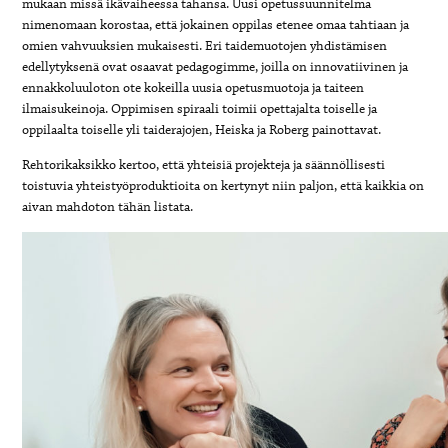
mukaan missä ikävaiheessa tahansa. Uusi opetussuunnitelma
nimenomaan korostaa, että jokainen oppilas etenee omaa tahtiaan ja
omien vahvuuksien mukaisesti. Eri taidemuotojen yhdistämisen
edellytyksenä ovat osaavat pedagogimme, joilla on innovatiivinen ja
ennakkoluuloton ote kokeilla uusia opetusmuotoja ja taiteen
ilmaisukeinoja. Oppimisen spiraali toimii opettajalta toiselle ja
oppilaalta toiselle yli taiderajojen, Heiska ja Roberg painottavat.
Rehtorikaksikko kertoo, että yhteisiä projekteja ja säännöllisesti
toistuvia yhteistyöproduktioita on kertynyt niin paljon, että kaikkia on
aivan mahdoton tähän listata.