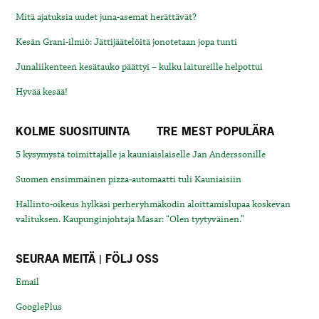
Mitä ajatuksia uudet juna-asemat herättävät?
Kesän Grani-ilmiö: Jättijäätelöitä jonotetaan jopa tunti
Junaliikenteen kesätauko päättyi – kulku laitureille helpottui
Hyvää kesää!
KOLME SUOSITUINTA
TRE MEST POPULÄRA
5 kysymystä toimittajalle ja kauniaislaiselle Jan Anderssonille
Suomen ensimmäinen pizza-automaatti tuli Kauniaisiin
Hallinto-oikeus hylkäsi perheryhmäkodin aloittamislupaa koskevan
valituksen. Kaupunginjohtaja Masar: “Olen tyytyväinen.”
SEURAA MEITÄ | FÖLJ OSS
Email
GooglePlus