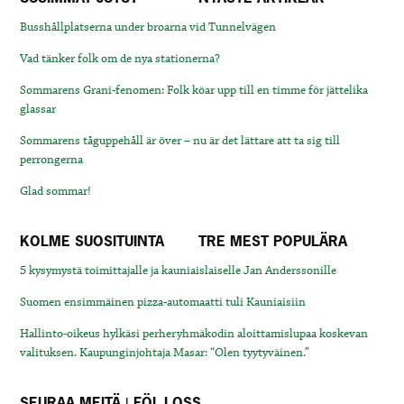
Busshållplatserna under broarna vid Tunnelvägen
Vad tänker folk om de nya stationerna?
Sommarens Grani-fenomen: Folk köar upp till en timme för jättelika
glassar
Sommarens tåguppehåll är över – nu är det lättare att ta sig till
perrongerna
Glad sommar!
KOLME SUOSITUINTA
TRE MEST POPULÄRA
5 kysymystä toimittajalle ja kauniaislaiselle Jan Anderssonille
Suomen ensimmäinen pizza-automaatti tuli Kauniaisiin
Hallinto-oikeus hylkäsi perheryhmäkodin aloittamislupaa koskevan
valituksen. Kaupunginjohtaja Masar: “Olen tyytyväinen.”
SEURAA MEITÄ | FÖLJ OSS