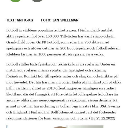
TEXT: GRIFK/KG
FOTO: JAN SNELLMAN
Fotboll är världens populäraste idrottsgren. I Finland gick antalet
aktiva spelare i fjol över 150 000. Tillväxten har varit snabb också i
Grankullaklubben GrIFK Fotboll, som redan har 750 aktiva med
spelarpass och utöver det mer än 200 hobbyspelare och fotbollselever.
Klubben får mer än 1000 personer att röra på sig varje vecka.
Fotboll ställer både fysiska och tekniska krav på spelarna. Under en
match gör spelaren många spurter där hastighet och riktning
förändras. Kontakt hör till spelets natur och slag kan också riktas på
mot huvudet. Det här har man nu börjat tänka på i Finland och på olika
håll i världen. I slutet av 2019 offentliggjordes nämligen en studie i
Skottland där det framgick att före detta fotbollsspelare led oftare än
andra av olika slags neurodegenerativa sjukdomar såsom demens. På
grund av det här har nickning av bollen begränsats i bl.a. USA, Sverige
och England. I Finland har Bollförbundet uppgett att det förbereder
rekommendationer för barn, ungdomar och vuxna. (HS 29.12.2022).