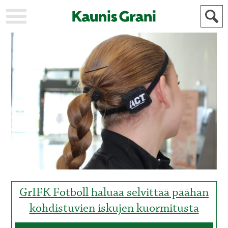
KAUPUNKI
STADEN
AJANKOHTAISTA
AKTUELLT
URHEILU
IDROTT
KULTTUURI
KULTUR
HISTORIA
HISTORIA
YLEINEN
ALLMÄN
FÖR
MAINOSTAJILLE
ANNONSÖRER
GrIFK Fotboll haluaa selvittää päähän
kohdistuvien iskujen kuormitusta