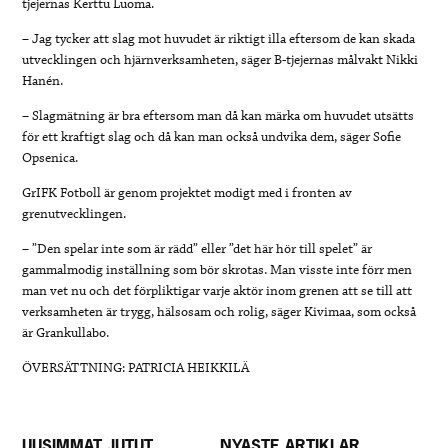
tjejernas Kerttu Luoma.
– Jag tycker att slag mot huvudet är riktigt illa eftersom de kan skada
utvecklingen och hjärnverksamheten, säger B-tjejernas målvakt Nikki
Hanén.
– Slagmätning är bra eftersom man då kan märka om huvudet utsätts
för ett kraftigt slag och då kan man också undvika dem, säger Sofie
Opsenica.
GrIFK Fotboll är genom projektet modigt med i fronten av
grenutvecklingen.
– ”Den spelar inte som är rädd” eller ”det här hör till spelet” är
gammalmodig inställning som bör skrotas. Man visste inte förr men
man vet nu och det förpliktigar varje aktör inom grenen att se till att
verksamheten är trygg, hälsosam och rolig, säger Kivimaa, som också
är Grankullabo.
ÖVERSÄTTNING: PATRICIA HEIKKILÄ
UUSIMMAT JUTUT
NYASTE ARTIKLAR