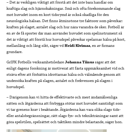
– Det är verkligen viktigt att förstå att det inte bara handlar om
kraftiga slag och hjärnskakningar. Små och ofta förekommande slag
mot huvudet inom en kort tidsrymd är också skadliga för den
neurologiska hälsan. Det finns åtminstone tre faktorer som påverkar:
kraften på slaget, antalet slag och hur nära varandra de sker. Fotboll är
en av de få sporter där man använder huvudet som spelinstrument så
det är viktigt att förstå hur huvudspel påverkar spelarnas hälsa på kort,
mellanlång och lång sikt, säger vd
Heidi Kivimaa
, en av firmans
grundare.
GrIFK Fotbolls verksamhetsledare
Johanna Tiinus
säger att det
enligt dagens forskning är motiverat att fästa uppmärksamhet vid och
sträva efter att förbättra idrottarnas hälsa och välmående genom att
undersöka kraften på slagen, antalet och frekvensen på slagen i
huvudspel.
– Därigenom kan vi hitta de effektivaste och mest ändamålsenliga
sätten och åtgärderna att förbygga stötar mot huvudet samtidigt som
vi tar grenens krav i beaktande. Åtgärderna kan vara olika slags tids-
eller antalsbegränsningar, rätt slags fys- och teknikträningar samt att
göra spelstilen, spelsättet och taktiken mindre belastande, säger hon.