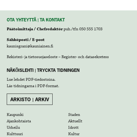
OTA YHTEYTTÄ | TA KONTAKT
Päätoimittaja / Chefredaktör
puh./tfn 050 555 1703
Sähköposti / E-post
kaunisgrani@kauniainen.fi
Rekisteri- ja tietosuojaseloste – Register- och datasekretess
NÄKÖISLEHTI | TRYCKTA TIDNINGEN
Lue lehdet
PDF-tiedostoina
.
Läs tidningarna i
PDF-format
.
ARKISTO | ARKIV
Kaupunki
Staden
Ajankohtaista
Aktuellt
Urheilu
Idrott
Kulttuuri
Kultur