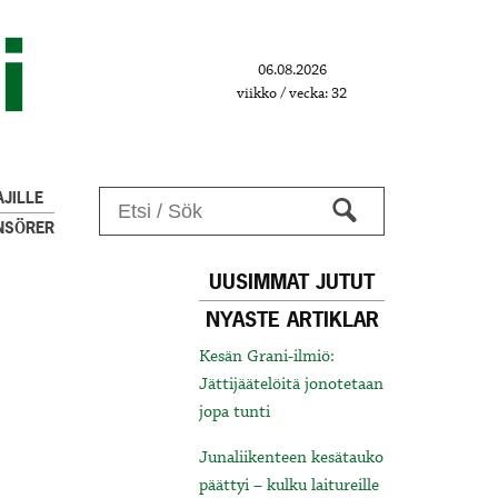
06.08.2026
viikko / vecka: 32
JILLE
NSÖRER
UUSIMMAT JUTUT
NYASTE ARTIKLAR
Kesän Grani-ilmiö:
Jättijäätelöitä jonotetaan
jopa tunti
Junaliikenteen kesätauko
päättyi – kulku laitureille