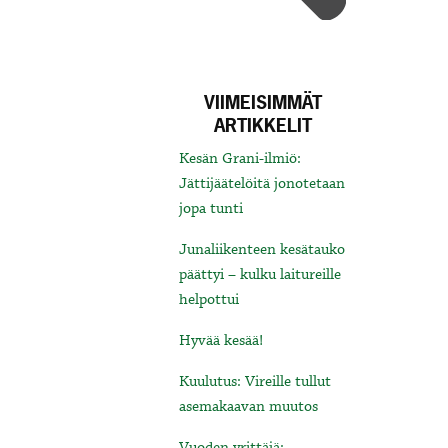
VIIMEISIMMÄT
ARTIKKELIT
Kesän Grani-ilmiö:
Jättijäätelöitä jonotetaan
jopa tunti
Junaliikenteen kesätauko
päättyi – kulku laitureille
helpottui
Hyvää kesää!
Kuulutus: Vireille tullut
asemakaavan muutos
Vuoden yrittäjä: