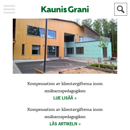
KAUPUNKI
STADEN
AJANKOHTAISTA
AKTUELLT
URHEILU
IDROTT
KULTTUURI
KULTUR
HISTORIA
HISTORIA
YLEINEN
ALLMÄN
FÖR
Kompensation av klientavgifterna inom
MAINOSTAJILLE
ANNONSÖRER
småbarnspedagogiken
LUE LISÄÄ
Kompensation av klientavgifterna inom
småbarnspedagogiken
LÄS ARTIKELN