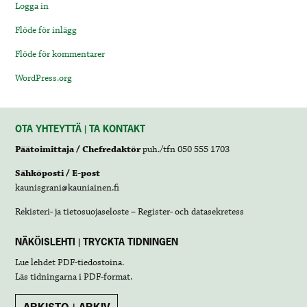
Logga in
Flöde för inlägg
Flöde för kommentarer
WordPress.org
OTA YHTEYTTÄ | TA KONTAKT
Päätoimittaja / Chefredaktör
puh./tfn 050 555 1703
Sähköposti / E-post
kaunisgrani@kauniainen.fi
Rekisteri- ja tietosuojaseloste – Register- och datasekretess
NÄKÖISLEHTI | TRYCKTA TIDNINGEN
Lue lehdet
PDF-tiedostoina
.
Läs tidningarna i
PDF-format
.
ARKISTO | ARKIV