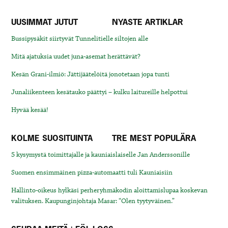
UUSIMMAT JUTUT
NYASTE ARTIKLAR
Bussipysäkit siirtyvät Tunnelitielle siltojen alle
Mitä ajatuksia uudet juna-asemat herättävät?
Kesän Grani-ilmiö: Jättijäätelöitä jonotetaan jopa tunti
Junaliikenteen kesätauko päättyi – kulku laitureille helpottui
Hyvää kesää!
KOLME SUOSITUINTA
TRE MEST POPULÄRA
5 kysymystä toimittajalle ja kauniaislaiselle Jan Anderssonille
Suomen ensimmäinen pizza-automaatti tuli Kauniaisiin
Hallinto-oikeus hylkäsi perheryhmäkodin aloittamislupaa koskevan
valituksen. Kaupunginjohtaja Masar: “Olen tyytyväinen.”