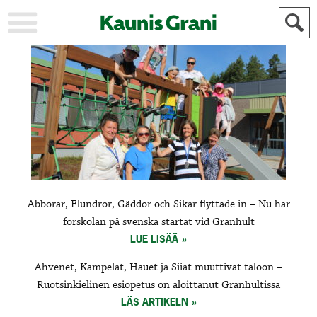
KAUPUNKI
STADEN
AJANKOHTAISTA
AKTUELLT
URHEILU
IDROTT
KULTTUURI
KULTUR
HISTORIA
HISTORIA
YLEINEN
ALLMÄN
FÖR
Abborar, Flundror, Gäddor och Sikar flyttade in – Nu har
MAINOSTAJILLE
ANNONSÖRER
förskolan på svenska startat vid Granhult
LUE LISÄÄ
Ahvenet, Kampelat, Hauet ja Siiat muuttivat taloon –
Ruotsinkielinen esiopetus on aloittanut Granhultissa
LÄS ARTIKELN