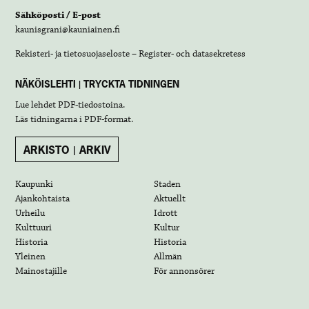
Sähköposti / E-post
kaunisgrani@kauniainen.fi
Rekisteri- ja tietosuojaseloste – Register- och datasekretess
NÄKÖISLEHTI | TRYCKTA TIDNINGEN
Lue lehdet
PDF-tiedostoina
.
Läs tidningarna i
PDF-format
.
ARKISTO | ARKIV
Kaupunki
Staden
Ajankohtaista
Aktuellt
Urheilu
Idrott
Kulttuuri
Kultur
Historia
Historia
Yleinen
Allmän
Mainostajille
För annonsörer