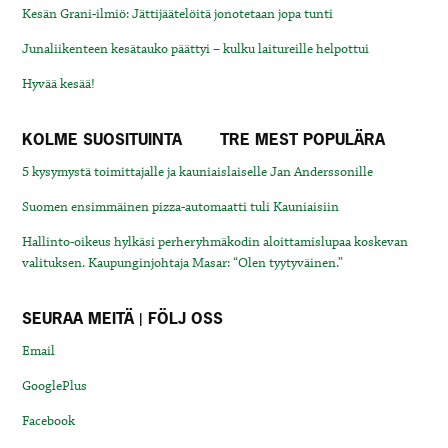
Kesän Grani-ilmiö: Jättijäätelöitä jonotetaan jopa tunti
Junaliikenteen kesätauko päättyi – kulku laitureille helpottui
Hyvää kesää!
KOLME SUOSITUINTA
TRE MEST POPULÄRA
5 kysymystä toimittajalle ja kauniaislaiselle Jan Anderssonille
Suomen ensimmäinen pizza-automaatti tuli Kauniaisiin
Hallinto-oikeus hylkäsi perheryhmäkodin aloittamislupaa koskevan
valituksen. Kaupunginjohtaja Masar: “Olen tyytyväinen.”
SEURAA MEITÄ | FÖLJ OSS
Email
GooglePlus
Facebook