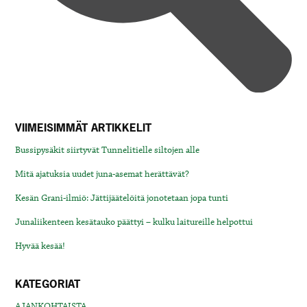
VIIMEISIMMÄT ARTIKKELIT
Bussipysäkit siirtyvät Tunnelitielle siltojen alle
Mitä ajatuksia uudet juna-asemat herättävät?
Kesän Grani-ilmiö: Jättijäätelöitä jonotetaan jopa tunti
Junaliikenteen kesätauko päättyi – kulku laitureille helpottui
Hyvää kesää!
KATEGORIAT
AJANKOHTAISTA