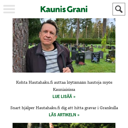
KAUPUNKI
STADEN
AJANKOHTAISTA
AKTUELLT
URHEILU
IDROTT
KULTTUURI
KULTUR
HISTORIA
HISTORIA
YLEINEN
ALLMÄN
FÖR
Kohta Hautahaku.fi auttaa löytämään hautoja myös
MAINOSTAJILLE
ANNONSÖRER
Kauniaisissa
LUE LISÄÄ
Snart hjälper Hautahaku.fi dig att hitta gravar i Grankulla
LÄS ARTIKELN