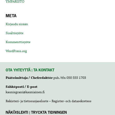
YMPÄRISTÖ
META
Kirjaudu sisään
Sisältösyöte
Kommenttisyöte
WordPress.org
OTA YHTEYTTÄ | TA KONTAKT
Päätoimittaja / Chefredaktör
puh./tfn 050 555 1703
Sähköposti / E-post
kaunisgrani@kauniainen.fi
Rekisteri- ja tietosuojaseloste – Register- och datasekretess
NÄKÖISLEHTI | TRYCKTA TIDNINGEN