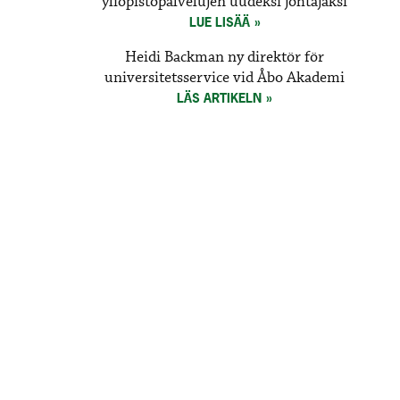
yliopistopalvelujen uudeksi johtajaksi
LUE LISÄÄ
Heidi Backman ny direktör för
universitetsservice vid Åbo Akademi
LÄS ARTIKELN