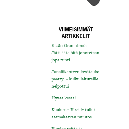
VIIMEISIMMÄT
ARTIKKELIT
Kesän Grani-ilmiö:
Jättijäätelöitä jonotetaan
jopa tunti
Junaliikenteen kesätauko
päättyi – kulku laitureille
helpottui
Hyvää kesää!
Kuulutus: Vireille tullut
asemakaavan muutos
Vuoden yrittäjä: