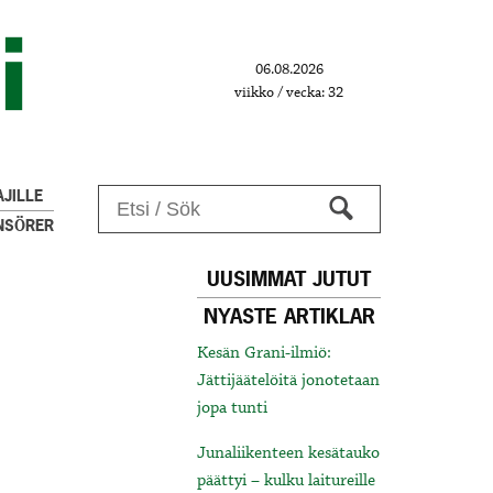
06.08.2026
viikko / vecka: 32
JILLE
NSÖRER
UUSIMMAT JUTUT
NYASTE ARTIKLAR
Kesän Grani-ilmiö:
Jättijäätelöitä jonotetaan
jopa tunti
Junaliikenteen kesätauko
päättyi – kulku laitureille